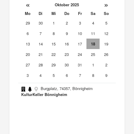
«
»
Oktober 2025
Mo
Di
Mi
Do
Fr
Sa
So
29
30
1
2
3
4
5
6
7
8
9
10
11
12
13
14
15
16
17
18
19
20
21
22
23
24
25
26
27
28
29
30
31
1
2
3
4
5
6
7
8
9
Burgplatz, 74357, Bönnigheim
KulturKeller Bönnigheim