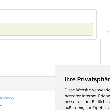
Ihre Privatsphär
Diese Website verwendet
besseres Internet-Erleb
treibende
Kontakt
besser an Ihre Bedürfni
ren
Feedback
außerdem, um Ergebniss