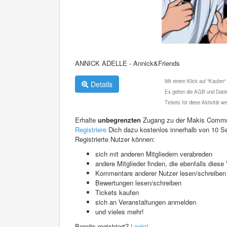
ANNICK ADELLE - Annick&Friends
Mit einem Klick auf "Kaufen"
Details
Es gelten die AGB und Daten
Tickets für diese Aktivität 
Erhalte
unbegrenzten
Zugang zu der Makis Commu
Registriere
Dich dazu kostenlos innerhalb von 10 S
Registrierte Nutzer können:
sich mit anderen Mitgliedern verabreden
andere Mitglieder finden, die ebenfalls die
Kommentare anderer Nutzer lesen/schreiben
Bewertungen lesen/schreiben
Tickets kaufen
sich an Veranstaltungen anmelden
und vieles mehr!
Bereits registriert?
Login!