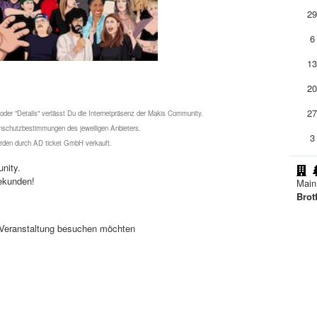
2
6
1
2
2
 oder "Details" verlässt Du die Internetpräsenz der Makis Community.
schutzbestimmungen des jeweiligen Anbieters.
3
werden durch AD ticket GmbH verkauft.
nity.
ekunden!
Main
Brot
se Veranstaltung besuchen möchten