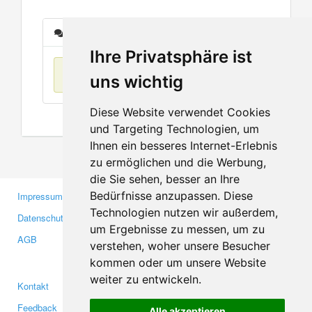
Nachrichten
Ihre Privatsphäre ist
Keine Einträge
uns wichtig
Diese Website verwendet Cookies
und Targeting Technologien, um
Ihnen ein besseres Internet-Erlebnis
zu ermöglichen und die Werbung,
die Sie sehen, besser an Ihre
Bedürfnisse anzupassen. Diese
Impressum
Gewerbetreibende
Technologien nutzen wir außerdem,
Datenschutzerklärung
Investoren
um Ergebnisse zu messen, um zu
AGB
Presse
verstehen, woher unsere Besucher
Medien
kommen oder um unsere Website
weiter zu entwickeln.
Kontakt
Facebook
Feedback
Twitter
Alle akzeptieren