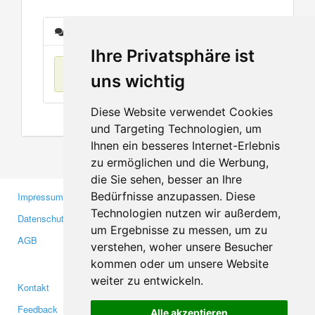
Nachrichten
Ihre Privatsphäre ist
Keine Einträge
uns wichtig
Diese Website verwendet Cookies
und Targeting Technologien, um
Ihnen ein besseres Internet-Erlebnis
zu ermöglichen und die Werbung,
die Sie sehen, besser an Ihre
Bedürfnisse anzupassen. Diese
Impressum
Gewerbetreibende
Technologien nutzen wir außerdem,
Datenschutzerklärung
Investoren
um Ergebnisse zu messen, um zu
AGB
Presse
verstehen, woher unsere Besucher
Medien
kommen oder um unsere Website
weiter zu entwickeln.
Kontakt
Facebook
Feedback
Twitter
Alle akzeptieren