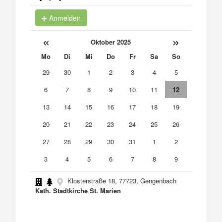
Anmelden
«
»
Oktober 2025
Mo
Di
Mi
Do
Fr
Sa
So
29
30
1
2
3
4
5
6
7
8
9
10
11
12
13
14
15
16
17
18
19
20
21
22
23
24
25
26
27
28
29
30
31
1
2
3
4
5
6
7
8
9
Klosterstraße 18, 77723, Gengenbach
Kath. Stadtkirche St. Marien