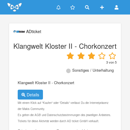
Update cookies preferences
ADticket
Klangwelt Kloster II - Chorkonzert
3
von
5
Sonstiges / Unterhaltung
Klangwelt Kloster II - Chorkonzert
Details
Mit einem Klick auf "Kaufen" oder "Details" verlässt Du die Internetpräsenz
der Makis Community.
Es gelten die AGB und Datenschutzbestimmungen des jeweiligen Anbieters.
Tickets für diese Aktivität werden durch AD ticket GmbH verkauft.