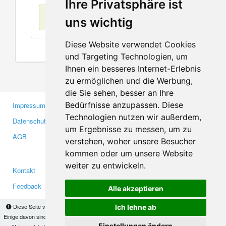
Ihre Privatsphäre ist
Keine Einträge
uns wichtig
Diese Website verwendet Cookies
und Targeting Technologien, um
Ihnen ein besseres Internet-Erlebnis
zu ermöglichen und die Werbung,
die Sie sehen, besser an Ihre
Bedürfnisse anzupassen. Diese
Impressum
Gewerbetreibende
Technologien nutzen wir außerdem,
Datenschutzerklärung
Investoren
um Ergebnisse zu messen, um zu
AGB
Presse
verstehen, woher unsere Besucher
Medien
kommen oder um unsere Website
weiter zu entwickeln.
Kontakt
Facebook
Feedback
Twitter
Alle akzeptieren
Fehler melden
YouTube
Diese Seite verwendet Cookies, um Informationen auf Ihrem Computer zu speichern.
Ich lehne ab
Google+
Einige davon sind notwendig, damit unsere Seite funktioniert, andere helfen uns dabei, das
Einstellungen ändern