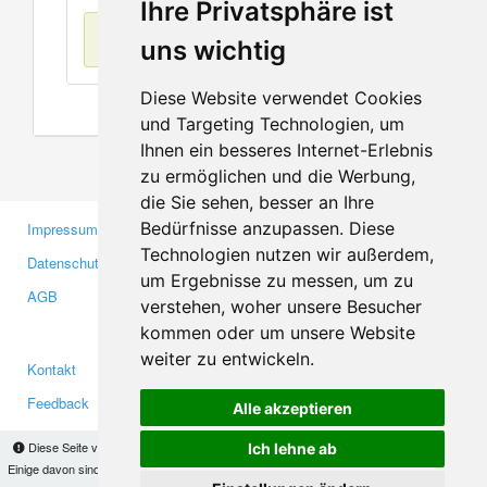
Ihre Privatsphäre ist
Keine Einträge
uns wichtig
Diese Website verwendet Cookies
und Targeting Technologien, um
Ihnen ein besseres Internet-Erlebnis
zu ermöglichen und die Werbung,
die Sie sehen, besser an Ihre
Bedürfnisse anzupassen. Diese
Impressum
Gewerbetreibende
Technologien nutzen wir außerdem,
Datenschutzerklärung
Investoren
um Ergebnisse zu messen, um zu
AGB
Presse
verstehen, woher unsere Besucher
Medien
kommen oder um unsere Website
weiter zu entwickeln.
Kontakt
Facebook
Feedback
Twitter
Alle akzeptieren
Fehler melden
YouTube
Diese Seite verwendet Cookies, um Informationen auf Ihrem Computer zu speichern.
Ich lehne ab
Google+
Einige davon sind notwendig, damit unsere Seite funktioniert, andere helfen uns dabei, das