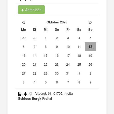
Anmelden
«
»
Oktober 2025
Mo
Di
Mi
Do
Fr
Sa
So
29
30
1
2
3
4
5
6
7
8
9
10
11
12
13
14
15
16
17
18
19
20
21
22
23
24
25
26
27
28
29
30
31
1
2
3
4
5
6
7
8
9
Altburgk 61, 01705, Freital
Schloss Burgk Freital