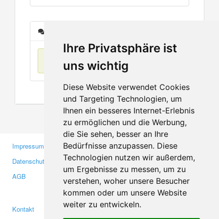
Nachrichten
Ihre Privatsphäre ist
Keine Einträge
uns wichtig
Diese Website verwendet Cookies
und Targeting Technologien, um
Ihnen ein besseres Internet-Erlebnis
zu ermöglichen und die Werbung,
die Sie sehen, besser an Ihre
Bedürfnisse anzupassen. Diese
Impressum
Gewerbetreibende
Technologien nutzen wir außerdem,
Datenschutzerklärung
Investoren
um Ergebnisse zu messen, um zu
AGB
Presse
verstehen, woher unsere Besucher
Medien
kommen oder um unsere Website
weiter zu entwickeln.
Kontakt
Facebook