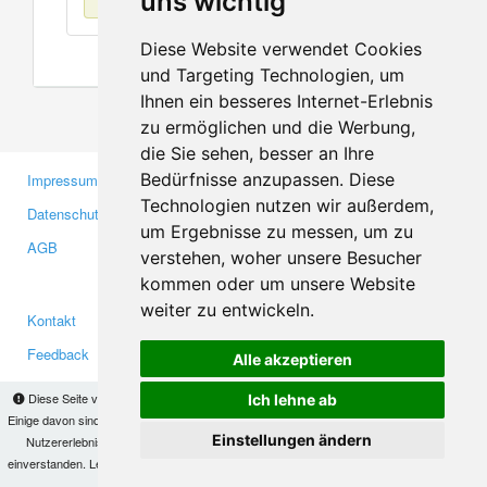
uns wichtig
Diese Website verwendet Cookies
und Targeting Technologien, um
Ihnen ein besseres Internet-Erlebnis
zu ermöglichen und die Werbung,
die Sie sehen, besser an Ihre
Bedürfnisse anzupassen. Diese
Impressum
Gewerbetreibende
Technologien nutzen wir außerdem,
Datenschutzerklärung
Investoren
um Ergebnisse zu messen, um zu
AGB
Presse
verstehen, woher unsere Besucher
Medien
kommen oder um unsere Website
weiter zu entwickeln.
Kontakt
Facebook
Feedback
Twitter
Alle akzeptieren
Fehler melden
YouTube
Diese Seite verwendet Cookies, um Informationen auf Ihrem Computer zu speichern.
Ich lehne ab
Google+
Einige davon sind notwendig, damit unsere Seite funktioniert, andere helfen uns dabei, das
Einstellungen ändern
Nutzererlebnis zu verbessern. Mit der Nutzung dieser Seite erklären Sie sich damit
einverstanden. Lesen Sie unsere
Datenschutzbestimmungen
, um mehr zur Deaktivierung
Makis
© Copyright 2026
von Cookies zu erfahren.
OK