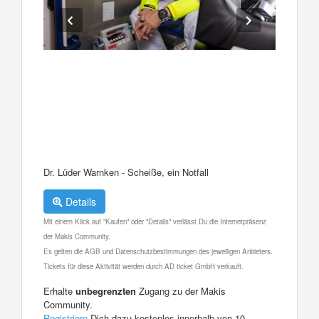
Dr. Lüder Warnken - Scheiße, ein Notfall
Details
Mit einem Klick auf "Kaufen" oder "Details" verlässt Du die Internetpräsenz
der Makis Community.
Es gelten die AGB und Datenschutzbestimmungen des jeweiligen Anbieters.
Tickets für diese Aktivität werden durch AD ticket GmbH verkauft.
Erhalte
unbegrenzten
Zugang zu der Makis
Community.
Registriere
Dich dazu kostenlos innerhalb von 10