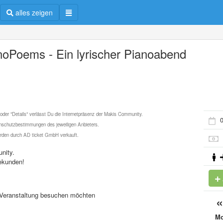
alles zeigen
noPoems - Ein lyrischer Pianoabend
 oder "Details" verlässt Du die Internetpräsenz der Makis Community.
0
schutzbestimmungen des jeweiligen Anbieters.
werden durch AD ticket GmbH verkauft.
nity.
ekunden!
se Veranstaltung besuchen möchten
M