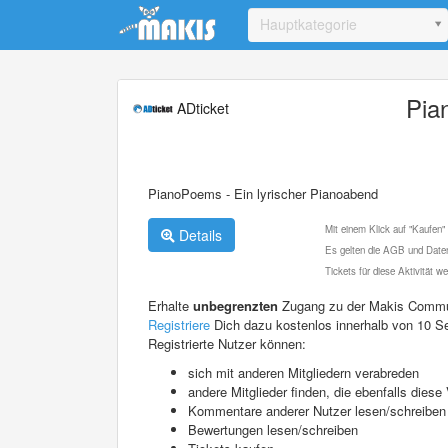
Update cookies preferences
Hauptkategorie
Pia
ADticket
PianoPoems - Ein lyrischer Pianoabend
Mit einem Klick auf "Kaufen"
Details
Es gelten die AGB und Daten
Tickets für diese Aktivität 
Erhalte
unbegrenzten
Zugang zu der Makis Commu
Registriere
Dich dazu kostenlos innerhalb von 10 S
Registrierte Nutzer können:
sich mit anderen Mitgliedern verabreden
andere Mitglieder finden, die ebenfalls die
Kommentare anderer Nutzer lesen/schreiben
Bewertungen lesen/schreiben