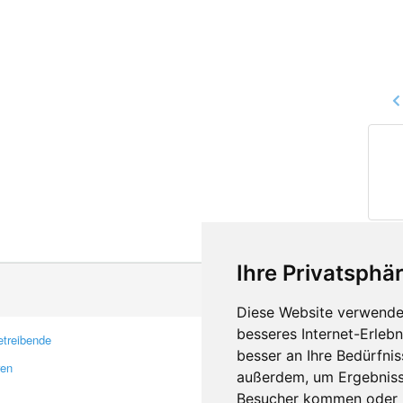
Ihre Privatsphär
Diese Website verwendet
besseres Internet-Erleb
treibende
Kontakt
besser an Ihre Bedürfni
ren
Feedback
außerdem, um Ergebniss
Fehler melden
Besucher kommen oder u