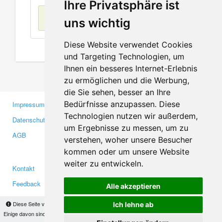
Ihre Privatsphäre ist
Keine Einträge
uns wichtig
Diese Website verwendet Cookies
und Targeting Technologien, um
Ihnen ein besseres Internet-Erlebnis
zu ermöglichen und die Werbung,
die Sie sehen, besser an Ihre
Bedürfnisse anzupassen. Diese
Impressum
Gewerbetreibende
Technologien nutzen wir außerdem,
Datenschutzerklärung
Investoren
um Ergebnisse zu messen, um zu
AGB
Presse
verstehen, woher unsere Besucher
Medien
kommen oder um unsere Website
weiter zu entwickeln.
Kontakt
Facebook
Feedback
Twitter
Alle akzeptieren
Fehler melden
YouTube
Diese Seite verwendet Cookies, um Informationen auf Ihrem Computer zu speichern.
Ich lehne ab
Google+
Einige davon sind notwendig, damit unsere Seite funktioniert, andere helfen uns dabei, das