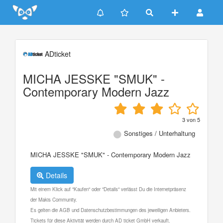
Update cookies preferences
ADticket
MICHA JESSKE "SMUK" -
Contemporary Modern Jazz
3
von
5
Sonstiges / Unterhaltung
MICHA JESSKE "SMUK" - Contemporary Modern Jazz
Details
Mit einem Klick auf "Kaufen" oder "Details" verlässt Du die Internetpräsenz
der Makis Community.
Es gelten die AGB und Datenschutzbestimmungen des jeweiligen Anbieters.
Tickets für diese Aktivität werden durch AD ticket GmbH verkauft.