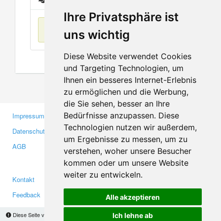
Ihre Privatsphäre ist
Keine Einträge
uns wichtig
Diese Website verwendet Cookies
und Targeting Technologien, um
Ihnen ein besseres Internet-Erlebnis
zu ermöglichen und die Werbung,
die Sie sehen, besser an Ihre
Bedürfnisse anzupassen. Diese
Impressum
Gewerbetreibende
Technologien nutzen wir außerdem,
Datenschutzerklärung
Investoren
um Ergebnisse zu messen, um zu
AGB
Presse
verstehen, woher unsere Besucher
Medien
kommen oder um unsere Website
weiter zu entwickeln.
Kontakt
Facebook
Feedback
Twitter
Alle akzeptieren
Fehler melden
YouTube
Diese Seite verwendet Cookies, um Informationen auf Ihrem Computer zu speichern.
Ich lehne ab