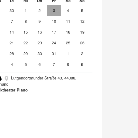
o
Di
Mi
Do
Fr
Sa
So
9
30
1
2
3
4
5
7
8
9
10
11
12
3
14
15
16
17
18
19
0
21
22
23
24
25
26
7
28
29
30
31
1
2
4
5
6
7
8
9
Lütgendortmunder Straße 43, 44388,
mund
ktheater Piano