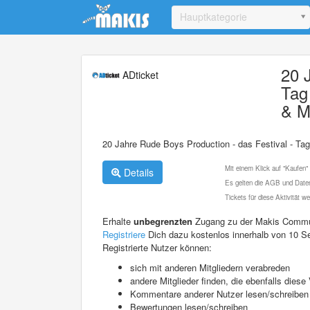
Update cookies preferences
Hauptkategorie
20 
ADticket
Tag
& M
20 Jahre Rude Boys Production - das Festival - Tag
Mit einem Klick auf "Kaufen"
Details
Es gelten die AGB und Daten
Tickets für diese Aktivität 
Erhalte
unbegrenzten
Zugang zu der Makis Commu
Registriere
Dich dazu kostenlos innerhalb von 10 S
Registrierte Nutzer können:
sich mit anderen Mitgliedern verabreden
andere Mitglieder finden, die ebenfalls die
Kommentare anderer Nutzer lesen/schreiben
Bewertungen lesen/schreiben