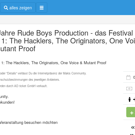
alles zeigen
Jahre Rude Boys Production - das Festival 
 1: The Hacklers, The Originators, One Vo
utant Proof
 1: The Hacklers, The Originators, One Voice & Mutant Proof
 oder "Details" verlässt Du die Internetpräsenz der Makis Community.
0
schutzbestimmungen des jeweiligen Anbieters.
werden durch AD ticket GmbH verkauft.
nity.
ekunden!
se Veranstaltung besuchen möchten