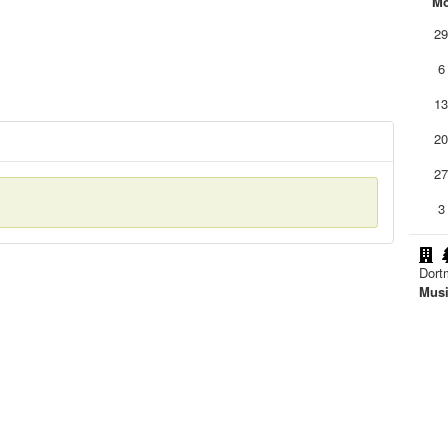
M
2
6
1
2
2
3
Dort
Musi