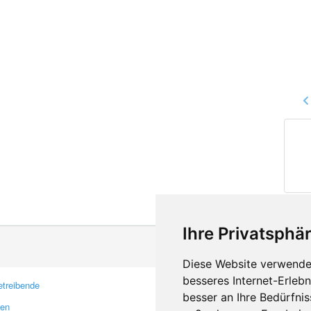
Ihre Privatsphär
Diese Website verwendet
besseres Internet-Erleb
treibende
Kontakt
besser an Ihre Bedürfni
ren
Feedback