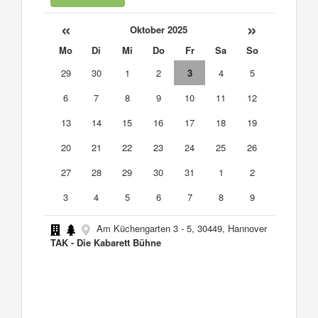
«
»
Oktober 2025
Mo
Di
Mi
Do
Fr
Sa
So
29
30
1
2
3
4
5
6
7
8
9
10
11
12
13
14
15
16
17
18
19
20
21
22
23
24
25
26
27
28
29
30
31
1
2
3
4
5
6
7
8
9
Am Küchengarten 3 - 5, 30449, Hannover
TAK - Die Kabarett Bühne