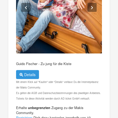
Guido Fischer - Zu jung für die Kiste
Details
Mit einem Klick auf "Kaufen" oder "Details" verlässt Du die Internetpräsenz
der Makis Community.
Es gelten die AGB und Datenschutzbestimmungen des jeweiligen Anbieters.
Tickets für diese Aktivität werden durch AD ticket GmbH verkauft.
Erhalte
unbegrenzten
Zugang zu der Makis
Community.
Registriere
Dich dazu kostenlos innerhalb von 10