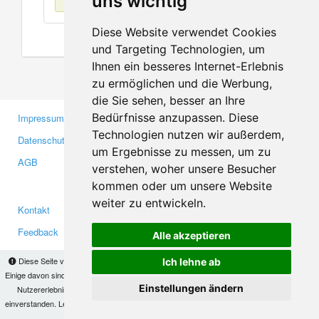
uns wichtig
Diese Website verwendet Cookies
und Targeting Technologien, um
Ihnen ein besseres Internet-Erlebnis
zu ermöglichen und die Werbung,
die Sie sehen, besser an Ihre
Bedürfnisse anzupassen. Diese
Impressum
Gewerbetreibende
Technologien nutzen wir außerdem,
Datenschutzerklärung
Investoren
um Ergebnisse zu messen, um zu
AGB
Presse
verstehen, woher unsere Besucher
Medien
kommen oder um unsere Website
weiter zu entwickeln.
Kontakt
Facebook
Feedback
Twitter
Alle akzeptieren
Fehler melden
YouTube
Diese Seite verwendet Cookies, um Informationen auf Ihrem Computer zu speichern.
Ich lehne ab
Google+
Einige davon sind notwendig, damit unsere Seite funktioniert, andere helfen uns dabei, das
Einstellungen ändern
Nutzererlebnis zu verbessern. Mit der Nutzung dieser Seite erklären Sie sich damit
einverstanden. Lesen Sie unsere
Datenschutzbestimmungen
, um mehr zur Deaktivierung
Makis
© Copyright 2026
von Cookies zu erfahren.
OK