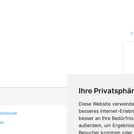
Ihre Privatsphär
Diese Website verwendet
besseres Internet-Erleb
treibende
Kontakt
besser an Ihre Bedürfni
ren
Feedback
außerdem, um Ergebniss
Fehler melden
Besucher kommen oder u