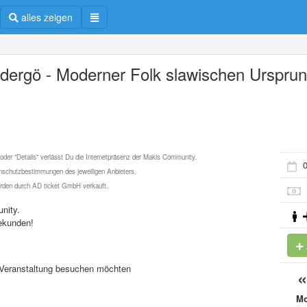
alles zeigen
dergö - Moderner Folk slawischen Urspru
 oder "Details" verlässt Du die Internetpräsenz der Makis Community.
0
schutzbestimmungen des jeweiligen Anbieters.
werden durch AD ticket GmbH verkauft.
nity.
ekunden!
se Veranstaltung besuchen möchten
M