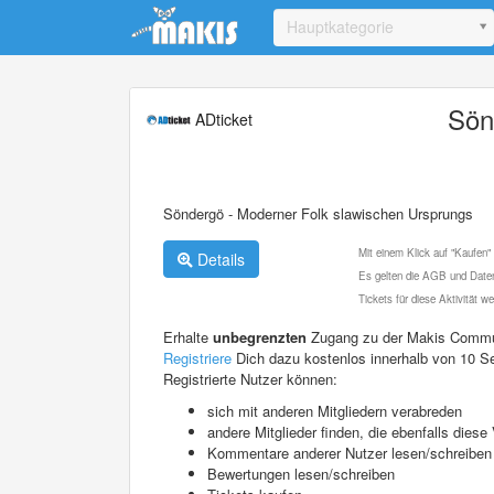
Update cookies preferences
Hauptkategorie
Sön
ADticket
Söndergö - Moderner Folk slawischen Ursprungs
Mit einem Klick auf "Kaufen"
Details
Es gelten die AGB und Daten
Tickets für diese Aktivität 
Erhalte
unbegrenzten
Zugang zu der Makis Commu
Registriere
Dich dazu kostenlos innerhalb von 10 S
Registrierte Nutzer können:
sich mit anderen Mitgliedern verabreden
andere Mitglieder finden, die ebenfalls die
Kommentare anderer Nutzer lesen/schreiben
Bewertungen lesen/schreiben