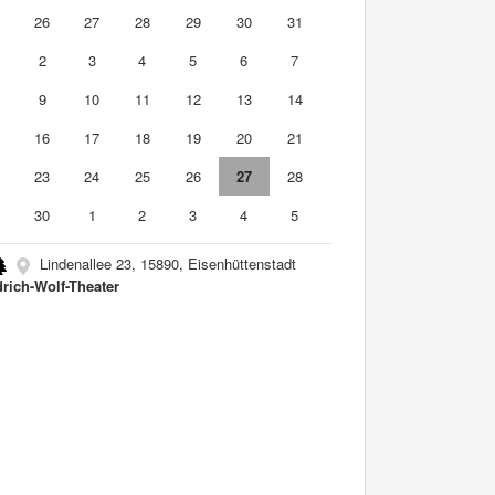
5
26
27
28
29
30
31
2
3
4
5
6
7
9
10
11
12
13
14
5
16
17
18
19
20
21
2
23
24
25
26
27
28
9
30
1
2
3
4
5
Lindenallee 23, 15890, Eisenhüttenstadt
drich-Wolf-Theater