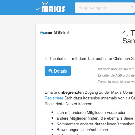
Update cookies preferences
Hauptkategorie
4. 
ADticket
San
4. Theaterball - mit dem Tanzorchester Christoph S
Mit einem Klick auf "Kaufen"
Details
Es gelten die AGB und Daten
Tickets für diese Aktivität 
Erhalte
unbegrenzten
Zugang zu der Makis Commu
Registriere
Dich dazu kostenlos innerhalb von 10 S
Registrierte Nutzer können:
sich mit anderen Mitgliedern verabreden
andere Mitglieder finden, die ebenfalls die
Kommentare anderer Nutzer lesen/schreiben
Bewertungen lesen/schreiben