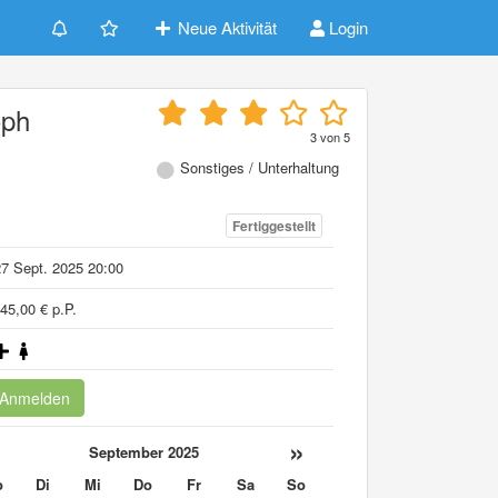
Neue Aktivität
Login
oph
3
von
5
Sonstiges / Unterhaltung
Fertiggestellt
7 Sept. 2025 20:00
45,00 € p.P.
Anmelden
«
»
September 2025
o
Di
Mi
Do
Fr
Sa
So