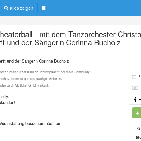
alles zeigen
Theaterball - mit dem Tanzorchester Christ
ft und der Sängerin Corinna Bucholz
anft und der Sängerin Corinna Bucholz
 oder "Details" verlässt Du die Internetpräsenz der Makis Community.
2
schutzbestimmungen des jeweiligen Anbieters.
werden durch AD ticket GmbH verkauft.
nity.
ekunden!
se Veranstaltung besuchen möchten
M