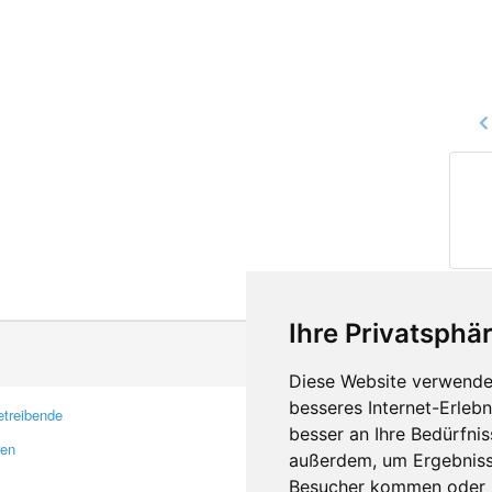
Ihre Privatsphär
Diese Website verwendet
besseres Internet-Erleb
treibende
Kontakt
besser an Ihre Bedürfni
ren
Feedback
außerdem, um Ergebniss
Fehler melden
Besucher kommen oder u