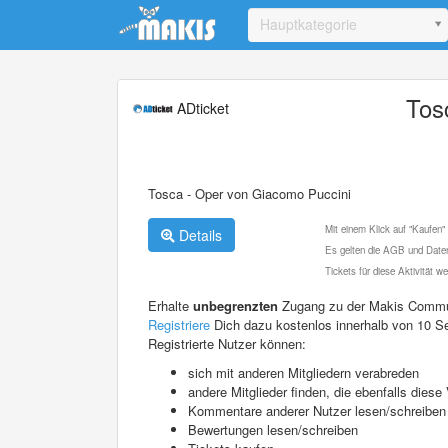
Update cookies preferences
Hauptkategorie
Tos
ADticket
Tosca - Oper von Giacomo Puccini
Mit einem Klick auf "Kaufen"
Details
Es gelten die AGB und Daten
Tickets für diese Aktivität 
Erhalte
unbegrenzten
Zugang zu der Makis Commu
Registriere
Dich dazu kostenlos innerhalb von 10 S
Registrierte Nutzer können:
sich mit anderen Mitgliedern verabreden
andere Mitglieder finden, die ebenfalls die
Kommentare anderer Nutzer lesen/schreiben
Bewertungen lesen/schreiben