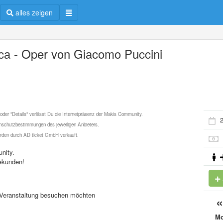
alles zeigen
ca - Oper von Giacomo Puccini
 oder "Details" verlässt Du die Internetpräsenz der Makis Community.
2
schutzbestimmungen des jeweiligen Anbieters.
werden durch AD ticket GmbH verkauft.
nity.
ekunden!
se Veranstaltung besuchen möchten
M