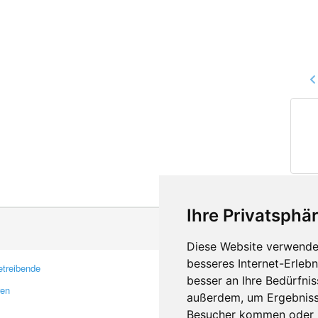
Ihre Privatsphär
Diese Website verwendet
besseres Internet-Erleb
treibende
Kontakt
besser an Ihre Bedürfni
ren
Feedback
außerdem, um Ergebniss
Fehler melden
Besucher kommen oder u