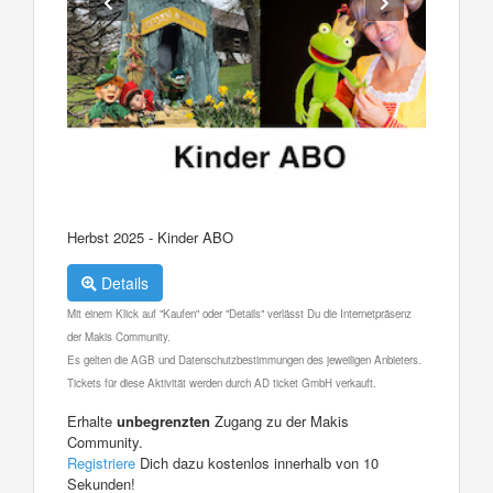
Herbst 2025 - Kinder ABO
Details
Mit einem Klick auf "Kaufen" oder "Details" verlässt Du die Internetpräsenz
der Makis Community.
Es gelten die AGB und Datenschutzbestimmungen des jeweiligen Anbieters.
Tickets für diese Aktivität werden durch AD ticket GmbH verkauft.
Erhalte
unbegrenzten
Zugang zu der Makis
Community.
Registriere
Dich dazu kostenlos innerhalb von 10
Sekunden!