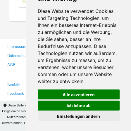
Diese Website verwendet Cookies
und Targeting Technologien, um
Ihnen ein besseres Internet-Erlebnis
zu ermöglichen und die Werbung,
die Sie sehen, besser an Ihre
Bedürfnisse anzupassen. Diese
Impressum
Gewerbetreibende
Technologien nutzen wir außerdem,
Datenschutzerklärung
Investoren
um Ergebnisse zu messen, um zu
AGB
Presse
verstehen, woher unsere Besucher
Medien
kommen oder um unsere Website
weiter zu entwickeln.
Kontakt
Facebook
Feedback
Twitter
Alle akzeptieren
Fehler melden
YouTube
Diese Seite verwendet Cookies, um Informationen auf Ihrem Computer zu speichern.
Ich lehne ab
Google+
Einige davon sind notwendig, damit unsere Seite funktioniert, andere helfen uns dabei, das
Einstellungen ändern
Nutzererlebnis zu verbessern. Mit der Nutzung dieser Seite erklären Sie sich damit
einverstanden. Lesen Sie unsere
Datenschutzbestimmungen
, um mehr zur Deaktivierung
Makis
© Copyright 2026
von Cookies zu erfahren.
OK