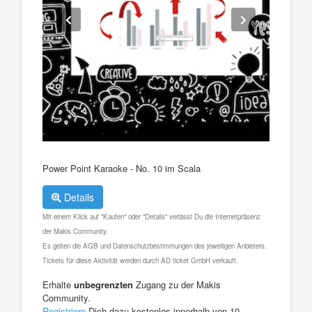
Power Point Karaoke - No. 10 im Scala
Details
Mit einem Klick auf "Kaufen" oder "Details" verlässt Du die Internetpräsenz
der Makis Community.
Es gelten die AGB und Datenschutzbestimmungen des jeweiligen Anbieters.
Tickets für diese Aktivität werden durch AD ticket GmbH verkauft.
Erhalte
unbegrenzten
Zugang zu der Makis
Community.
Registriere
Dich dazu kostenlos innerhalb von 10