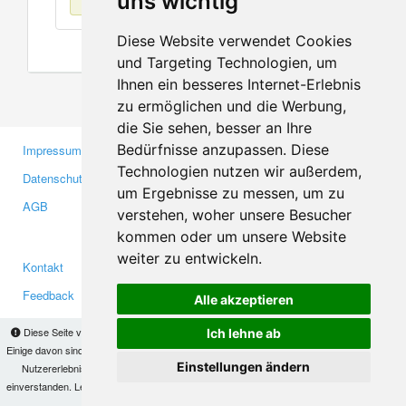
uns wichtig
Diese Website verwendet Cookies
und Targeting Technologien, um
Ihnen ein besseres Internet-Erlebnis
zu ermöglichen und die Werbung,
die Sie sehen, besser an Ihre
Bedürfnisse anzupassen. Diese
Impressum
Gewerbetreibende
Technologien nutzen wir außerdem,
Datenschutzerklärung
Investoren
um Ergebnisse zu messen, um zu
AGB
Presse
verstehen, woher unsere Besucher
Medien
kommen oder um unsere Website
weiter zu entwickeln.
Kontakt
Facebook
Feedback
Twitter
Alle akzeptieren
Fehler melden
YouTube
Diese Seite verwendet Cookies, um Informationen auf Ihrem Computer zu speichern.
Ich lehne ab
Google+
Einige davon sind notwendig, damit unsere Seite funktioniert, andere helfen uns dabei, das
Einstellungen ändern
Nutzererlebnis zu verbessern. Mit der Nutzung dieser Seite erklären Sie sich damit
einverstanden. Lesen Sie unsere
Datenschutzbestimmungen
, um mehr zur Deaktivierung
Makis
© Copyright 2026
von Cookies zu erfahren.
OK