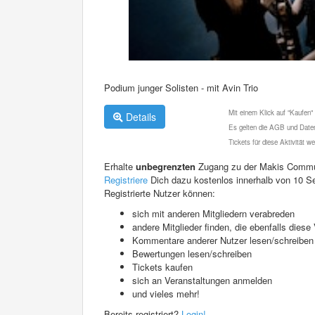
Podium junger Solisten - mit Avin Trio
Mit einem Klick auf "Kaufen"
Details
Es gelten die AGB und Daten
Tickets für diese Aktivität 
Erhalte
unbegrenzten
Zugang zu der Makis Commu
Registriere
Dich dazu kostenlos innerhalb von 10 S
Registrierte Nutzer können:
sich mit anderen Mitgliedern verabreden
andere Mitglieder finden, die ebenfalls die
Kommentare anderer Nutzer lesen/schreiben
Bewertungen lesen/schreiben
Tickets kaufen
sich an Veranstaltungen anmelden
und vieles mehr!
Bereits registriert?
Login!