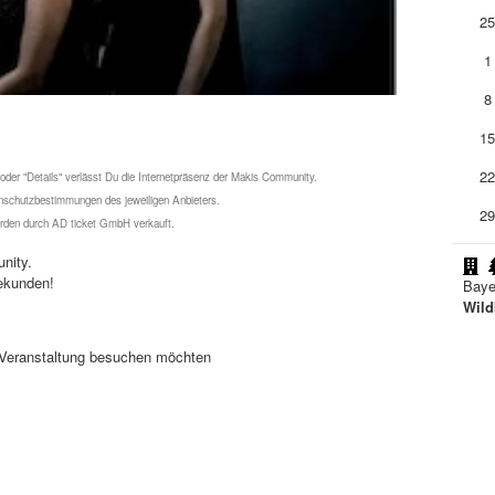
2
1
8
1
2
 oder "Details" verlässt Du die Internetpräsenz der Makis Community.
schutzbestimmungen des jeweiligen Anbieters.
2
werden durch AD ticket GmbH verkauft.
nity.
ekunden!
Baye
Wild
se Veranstaltung besuchen möchten