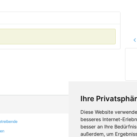
Ihre Privatsphär
Diese Website verwendet
besseres Internet-Erleb
treibende
Kontakt
besser an Ihre Bedürfni
ren
Feedback
außerdem, um Ergebniss