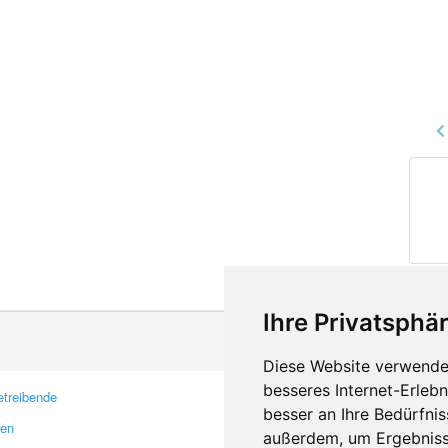
Ihre Privatsphär
Diese Website verwendet
besseres Internet-Erleb
treibende
Kontakt
besser an Ihre Bedürfni
ren
Feedback
außerdem, um Ergebniss