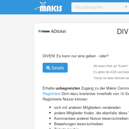
Update cookies preferences
Hauptkategorie
DIV
ADticket
DIVEN! Es kann nur eine geben - oder?
Mit einem Klick auf "Kaufen"
Details
Es gelten die AGB und Daten
Tickets für diese Aktivität 
Erhalte
unbegrenzten
Zugang zu der Makis Commu
Registriere
Dich dazu kostenlos innerhalb von 10 S
Registrierte Nutzer können:
sich mit anderen Mitgliedern verabreden
andere Mitglieder finden, die ebenfalls die
Kommentare anderer Nutzer lesen/schreiben
Bewertungen lesen/schreiben