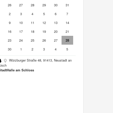
5
26
27
28
29
30
31
2
3
4
5
6
7
9
10
11
12
13
14
5
16
17
18
19
20
21
2
23
24
25
26
27
28
9
30
1
2
3
4
5
Würzburger Straße 48, 91413, Neustadt an
Aisch
tadtHalle am Schloss