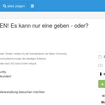
alles zeigen
EN! Es kann nur eine geben - oder?
 oder "Details" verlässt Du die Internetpräsenz der Makis Community.
2
schutzbestimmungen des jeweiligen Anbieters.
werden durch AD ticket GmbH verkauft.
nity.
ekunden!
se Veranstaltung besuchen möchten
M