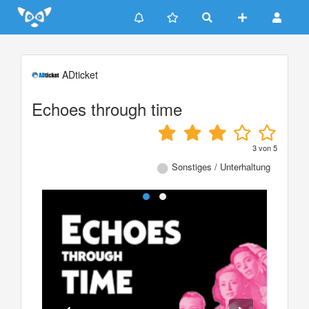
Update cookies preferences
ADticket
Echoes through time
3
von
5
Sonstiges / Unterhaltung