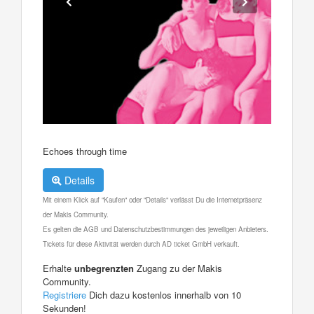
Echoes through time
Details
Mit einem Klick auf "Kaufen" oder "Details" verlässt Du die Internetpräsenz
der Makis Community.
Es gelten die AGB und Datenschutzbestimmungen des jeweiligen Anbieters.
Tickets für diese Aktivität werden durch AD ticket GmbH verkauft.
Erhalte
unbegrenzten
Zugang zu der Makis
Community.
Registriere
Dich dazu kostenlos innerhalb von 10
Sekunden!