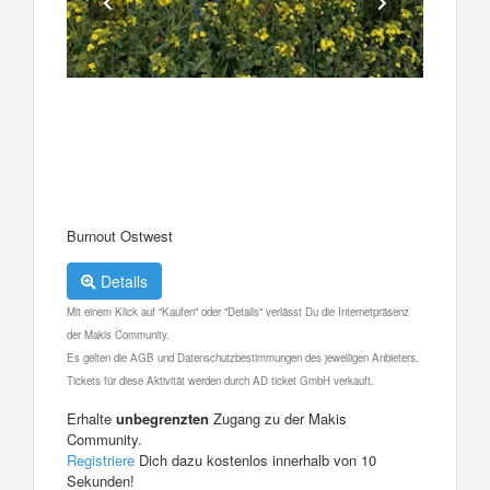
Burnout Ostwest
Details
Mit einem Klick auf "Kaufen" oder "Details" verlässt Du die Internetpräsenz
der Makis Community.
Es gelten die AGB und Datenschutzbestimmungen des jeweiligen Anbieters.
Tickets für diese Aktivität werden durch AD ticket GmbH verkauft.
Erhalte
unbegrenzten
Zugang zu der Makis
Community.
Registriere
Dich dazu kostenlos innerhalb von 10
Sekunden!