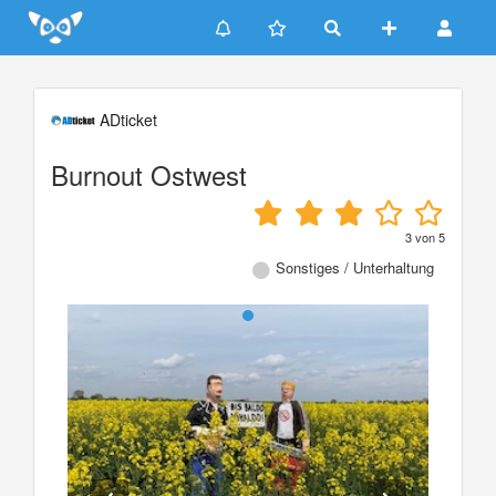
Update cookies preferences
ADticket
Burnout Ostwest
3
von
5
Sonstiges / Unterhaltung