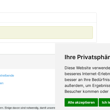
Ihre Privatsphär
Diese Website verwendet
besseres Internet-Erleb
treibende
Kontakt
besser an Ihre Bedürfni
ren
Feedback
außerdem, um Ergebniss
Fehler melden
Besucher kommen oder u
Alle akzeptieren
Ich 
 Einige davon sind notwendig, damit unsere Seite funktioniert, andere helfen uns dabei, das