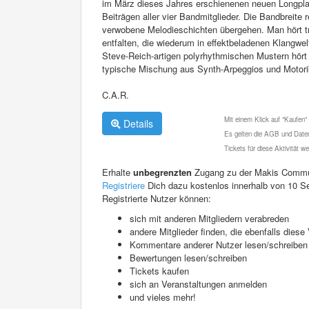
im März dieses Jahres erschienenen neuen Longpla
Beiträgen aller vier Bandmitglieder. Die Bandbreite
verwobene Melodieschichten übergehen. Man hört t
entfalten, die wiederum in effektbeladenen Klangwe
Steve-Reich-artigen polyrhythmischen Mustern hört 
typische Mischung aus Synth-Arpeggios und Motorik
C.A.R.
Mit einem Klick auf "Kaufen"
Details
Es gelten die AGB und Daten
Tickets für diese Aktivität 
Erhalte
unbegrenzten
Zugang zu der Makis Commu
Registriere
Dich dazu kostenlos innerhalb von 10 S
Registrierte Nutzer können:
sich mit anderen Mitgliedern verabreden
andere Mitglieder finden, die ebenfalls die
Kommentare anderer Nutzer lesen/schreiben
Bewertungen lesen/schreiben
Tickets kaufen
sich an Veranstaltungen anmelden
und vieles mehr!