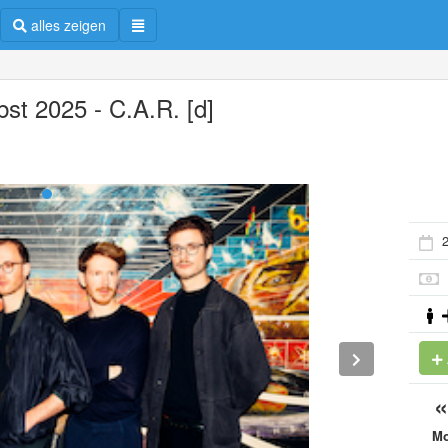
alles zeigen
bst 2025 - C.A.R. [d]
2
M