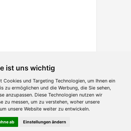
e ist uns wichtig
 Cookies und Targeting Technologien, um Ihnen ein
nis zu ermöglichen und die Werbung, die Sie sehen,
Facebook
sse anzupassen. Diese Technologien nutzen wir
Twitter
e zu messen, um zu verstehen, woher unsere
YouTube
m unsere Website weiter zu entwickeln.
Google+
lehne ab
Einstellungen ändern
 Nutzererlebnis zu verbessern. Mit der Nutzung dieser Seite erklären Sie sich damit