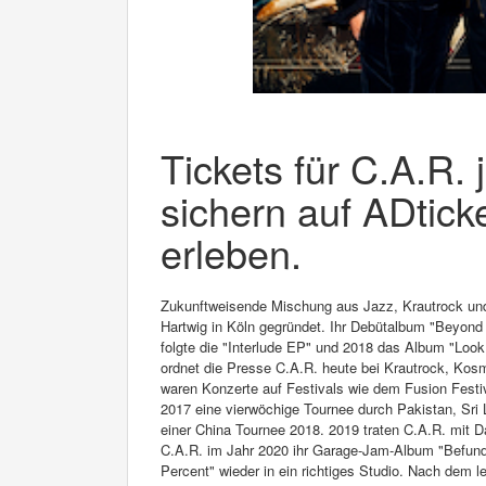
Tickets für C.A.R. 
sichern auf ADtick
erleben.
Zukunftweisende Mischung aus Jazz, Krautrock un
Hartwig in Köln gegründet. Ihr Debütalbum "Beyond 
folgte die "Interlude EP" und 2018 das Album "Look
ordnet die Presse C.A.R. heute bei Krautrock, Kos
waren Konzerte auf Festivals wie dem Fusion Festi
2017 eine vierwöchige Tournee durch Pakistan, Sri 
einer China Tournee 2018. 2019 traten C.A.R. mi
C.A.R. im Jahr 2020 ihr Garage-Jam-Album "Befunde 
Percent" wieder in ein richtiges Studio. Nach dem le