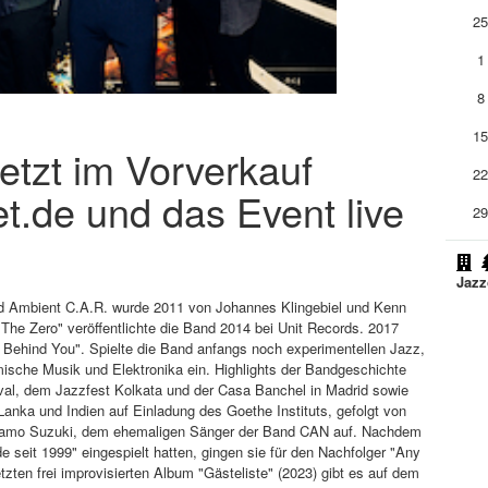
2
1
8
1
jetzt im Vorverkauf
2
et.de und das Event live
2
Jazz
d Ambient C.A.R. wurde 2011 von Johannes Klingebiel und Kenn
The Zero" veröffentlichte die Band 2014 bei Unit Records. 2017
 Behind You". Spielte die Band anfangs noch experimentellen Jazz,
mische Musik und Elektronika ein. Highlights der Bandgeschichte
val, dem Jazzfest Kolkata und der Casa Banchel in Madrid sowie
Lanka und Indien auf Einladung des Goethe Instituts, gefolgt von
t Damo Suzuki, dem ehemaligen Sänger der Band CAN auf. Nachdem
seit 1999" eingespielt hatten, gingen sie für den Nachfolger "Any
tzten frei improvisierten Album "Gästeliste" (2023) gibt es auf dem