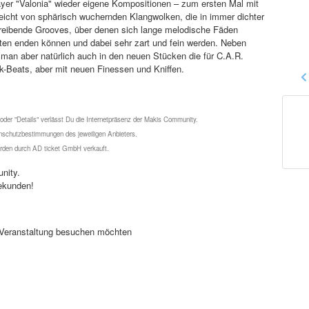
yer "Valonia" wieder eigene Kompositionen – zum ersten Mal mit
 reicht von sphärisch wuchernden Klangwolken, die in immer dichter
reibende Grooves, über denen sich lange melodische Fäden
lten enden können und dabei sehr zart und fein werden. Neben
man aber natürlich auch in den neuen Stücken die für C.A.R.
-Beats, aber mit neuen Finessen und Kniffen.
 oder "Details" verlässt Du die Internetpräsenz der Makis Community.
schutzbestimmungen des jeweiligen Anbieters.
werden durch AD ticket GmbH verkauft.
nity.
ekunden!
se Veranstaltung besuchen möchten