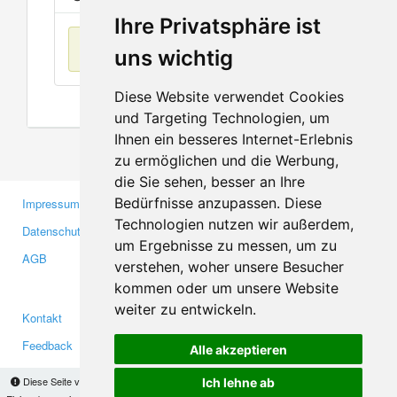
Ihre Privatsphäre ist
Keine Einträge
uns wichtig
Diese Website verwendet Cookies
und Targeting Technologien, um
Ihnen ein besseres Internet-Erlebnis
zu ermöglichen und die Werbung,
die Sie sehen, besser an Ihre
Bedürfnisse anzupassen. Diese
Impressum
Gewerbetreibende
Technologien nutzen wir außerdem,
Datenschutzerklärung
Investoren
um Ergebnisse zu messen, um zu
AGB
Presse
verstehen, woher unsere Besucher
Medien
kommen oder um unsere Website
weiter zu entwickeln.
Kontakt
Facebook
Feedback
Twitter
Alle akzeptieren
Fehler melden
YouTube
Diese Seite verwendet Cookies, um Informationen auf Ihrem Computer zu speichern.
Ich lehne ab