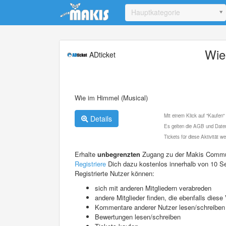
Update cookies preferences
Hauptkategorie
Wie
ADticket
Wie im Himmel (Musical)
Mit einem Klick auf "Kaufen"
Details
Es gelten die AGB und Daten
Tickets für diese Aktivität 
Erhalte
unbegrenzten
Zugang zu der Makis Commu
Registriere
Dich dazu kostenlos innerhalb von 10 S
Registrierte Nutzer können:
sich mit anderen Mitgliedern verabreden
andere Mitglieder finden, die ebenfalls die
Kommentare anderer Nutzer lesen/schreiben
Bewertungen lesen/schreiben