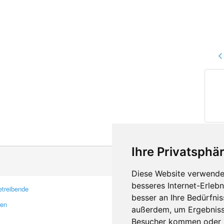
Ihre Privatsphär
Diese Website verwendet
besseres Internet-Erleb
treibende
Kontakt
besser an Ihre Bedürfni
ren
Feedback
außerdem, um Ergebniss
Fehler melden
Besucher kommen oder u