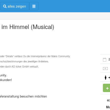
alles zeigen
 im Himmel (Musical)
 oder "Details" verlässt Du die Internetpräsenz der Makis Community.
2
schutzbestimmungen des jeweiligen Anbieters.
werden durch AD ticket GmbH verkauft.
nity.
ekunden!
se Veranstaltung besuchen möchten
M