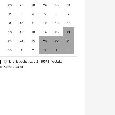
5
26
27
28
29
30
31
2
3
4
5
6
7
9
10
11
12
13
14
5
16
17
18
19
20
21
2
23
24
25
26
27
28
9
30
1
2
3
4
5
Brühlsbachstraße 2, 35578, Wetzlar
s Kellertheater