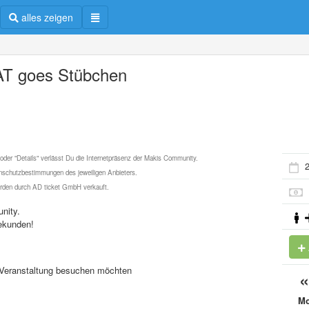
alles zeigen
T goes Stübchen
 oder "Details" verlässt Du die Internetpräsenz der Makis Community.
2
schutzbestimmungen des jeweiligen Anbieters.
werden durch AD ticket GmbH verkauft.
nity.
ekunden!
se Veranstaltung besuchen möchten
M