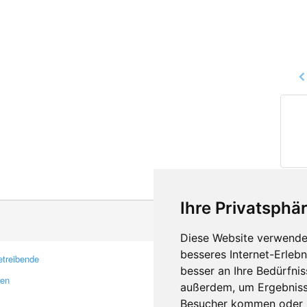
Ihre Privatsphär
Diese Website verwendet
besseres Internet-Erleb
treibende
Kontakt
besser an Ihre Bedürfni
ren
Feedback
außerdem, um Ergebniss
Fehler melden
Besucher kommen oder u