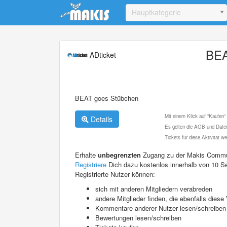
Update cookies preferences
Hauptkategorie
BEA
ADticket
BEAT goes Stübchen
Mit einem Klick auf "Kaufen"
Details
Es gelten die AGB und Daten
Tickets für diese Aktivität 
Erhalte
unbegrenzten
Zugang zu der Makis Commu
Registriere
Dich dazu kostenlos innerhalb von 10 S
Registrierte Nutzer können:
sich mit anderen Mitgliedern verabreden
andere Mitglieder finden, die ebenfalls die
Kommentare anderer Nutzer lesen/schreiben
Bewertungen lesen/schreiben