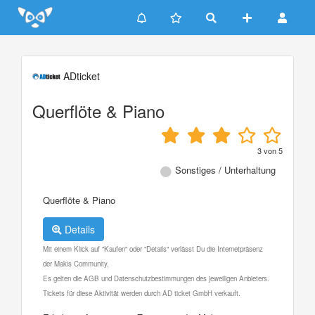
Update cookies preferences
ADticket
Querflöte & Piano
3
von
5
Sonstiges / Unterhaltung
Querflöte & Piano
Details
Mit einem Klick auf "Kaufen" oder "Details" verlässt Du die Internetpräsenz
der Makis Community.
Es gelten die AGB und Datenschutzbestimmungen des jeweiligen Anbieters.
Tickets für diese Aktivität werden durch AD ticket GmbH verkauft.