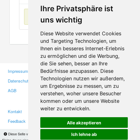
Ihre Privatsphäre ist
Keine Einträge
uns wichtig
Diese Website verwendet Cookies
und Targeting Technologien, um
Ihnen ein besseres Internet-Erlebnis
zu ermöglichen und die Werbung,
die Sie sehen, besser an Ihre
Bedürfnisse anzupassen. Diese
Impressum
Gewerbetreibende
Technologien nutzen wir außerdem,
Datenschutzerklärung
Investoren
um Ergebnisse zu messen, um zu
AGB
Presse
verstehen, woher unsere Besucher
Medien
kommen oder um unsere Website
weiter zu entwickeln.
Kontakt
Facebook
Feedback
Twitter
Alle akzeptieren
Fehler melden
YouTube
Diese Seite verwendet Cookies, um Informationen auf Ihrem Computer zu speichern.
Ich lehne ab
Einige davon sind notwendig, damit unsere Seite funktioniert, andere helfen uns dabei, das