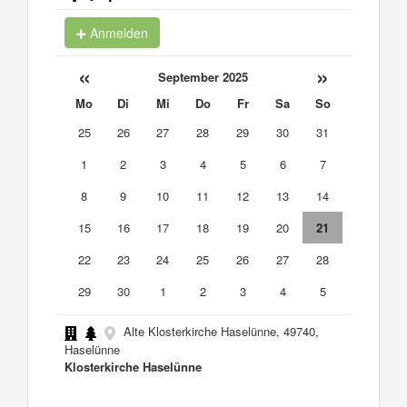
Anmelden
«
»
September 2025
Mo
Di
Mi
Do
Fr
Sa
So
25
26
27
28
29
30
31
1
2
3
4
5
6
7
8
9
10
11
12
13
14
15
16
17
18
19
20
21
22
23
24
25
26
27
28
29
30
1
2
3
4
5
Alte Klosterkirche Haselünne, 49740,
Haselünne
Klosterkirche Haselünne