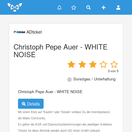
Update cookies preferences
ADticket
Christoph Pepe Auer - WHITE
NOISE
3
von
5
Sonstiges / Unterhaltung
Christoph Pepe Auer - WHITE NOISE
Details
Mit einem Klick auf "Kaufen" oder "Details" verlässt Du die Internetpräsenz
der Makis Community.
Es gelten die AGB und Datenschutzbestimmungen des jeweiligen Anbieters.
Tickets für diese Aktivität werden durch AD ticket GmbH verkauft.