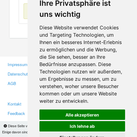
Ihre Privatsphäre ist
Keine Einträge
uns wichtig
Diese Website verwendet Cookies
und Targeting Technologien, um
Ihnen ein besseres Internet-Erlebnis
zu ermöglichen und die Werbung,
die Sie sehen, besser an Ihre
Bedürfnisse anzupassen. Diese
Impressum
Gewerbetreibende
Technologien nutzen wir außerdem,
Datenschutzerklärung
Investoren
um Ergebnisse zu messen, um zu
AGB
Presse
verstehen, woher unsere Besucher
Medien
kommen oder um unsere Website
weiter zu entwickeln.
Kontakt
Facebook
Feedback
Twitter
Alle akzeptieren
Fehler melden
YouTube
Diese Seite verwendet Cookies, um Informationen auf Ihrem Computer zu speichern.
Ich lehne ab
Google+
Einige davon sind notwendig, damit unsere Seite funktioniert, andere helfen uns dabei, das