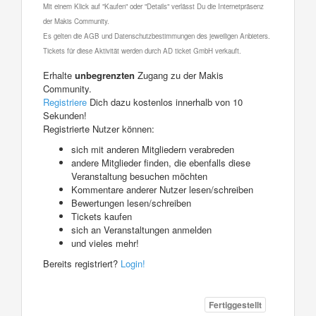
Mit einem Klick auf "Kaufen" oder "Details" verlässt Du die Internetpräsenz
der Makis Community.
Es gelten die AGB und Datenschutzbestimmungen des jeweiligen Anbieters.
Tickets für diese Aktivität werden durch AD ticket GmbH verkauft.
Erhalte
unbegrenzten
Zugang zu der Makis
Community.
Registriere
Dich dazu kostenlos innerhalb von 10
Sekunden!
Registrierte Nutzer können:
sich mit anderen Mitgliedern verabreden
andere Mitglieder finden, die ebenfalls diese
Veranstaltung besuchen möchten
Kommentare anderer Nutzer lesen/schreiben
Bewertungen lesen/schreiben
Tickets kaufen
sich an Veranstaltungen anmelden
und vieles mehr!
Bereits registriert?
Login!
Fertiggestellt