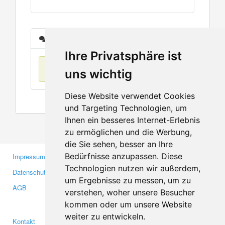
Nachrichten
Ihre Privatsphäre ist
Keine Einträge
uns wichtig
Diese Website verwendet Cookies
und Targeting Technologien, um
Ihnen ein besseres Internet-Erlebnis
zu ermöglichen und die Werbung,
die Sie sehen, besser an Ihre
Bedürfnisse anzupassen. Diese
Impressum
Gewerbetreibende
Technologien nutzen wir außerdem,
Datenschutzerklärung
Investoren
um Ergebnisse zu messen, um zu
AGB
Presse
verstehen, woher unsere Besucher
Medien
kommen oder um unsere Website
weiter zu entwickeln.
Kontakt
Facebook