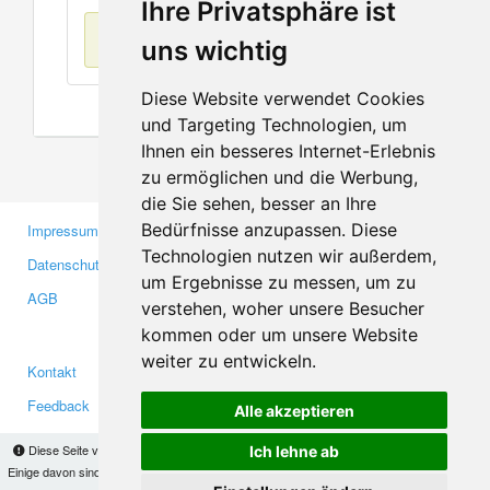
Ihre Privatsphäre ist
Keine Einträge
uns wichtig
Diese Website verwendet Cookies
und Targeting Technologien, um
Ihnen ein besseres Internet-Erlebnis
zu ermöglichen und die Werbung,
die Sie sehen, besser an Ihre
Bedürfnisse anzupassen. Diese
Impressum
Gewerbetreibende
Technologien nutzen wir außerdem,
Datenschutzerklärung
Investoren
um Ergebnisse zu messen, um zu
AGB
Presse
verstehen, woher unsere Besucher
Medien
kommen oder um unsere Website
weiter zu entwickeln.
Kontakt
Facebook
Feedback
Twitter
Alle akzeptieren
Fehler melden
YouTube
Diese Seite verwendet Cookies, um Informationen auf Ihrem Computer zu speichern.
Ich lehne ab
Google+
Einige davon sind notwendig, damit unsere Seite funktioniert, andere helfen uns dabei, das