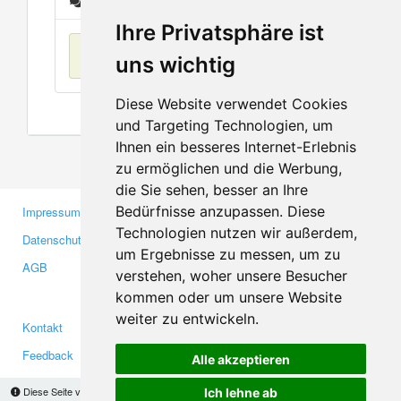
Nachrichten
Ihre Privatsphäre ist
Keine Einträge
uns wichtig
Diese Website verwendet Cookies
und Targeting Technologien, um
Ihnen ein besseres Internet-Erlebnis
zu ermöglichen und die Werbung,
die Sie sehen, besser an Ihre
Bedürfnisse anzupassen. Diese
Impressum
Gewerbetreibende
Technologien nutzen wir außerdem,
Datenschutzerklärung
Investoren
um Ergebnisse zu messen, um zu
AGB
Presse
verstehen, woher unsere Besucher
Medien
kommen oder um unsere Website
weiter zu entwickeln.
Kontakt
Facebook
Feedback
Twitter
Alle akzeptieren
Fehler melden
YouTube
Diese Seite verwendet Cookies, um Informationen auf Ihrem Computer zu speichern.
Ich lehne ab