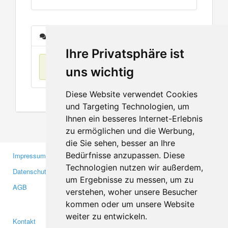
Nachrichten
Ihre Privatsphäre ist
Keine Einträge
uns wichtig
Diese Website verwendet Cookies
und Targeting Technologien, um
Ihnen ein besseres Internet-Erlebnis
zu ermöglichen und die Werbung,
die Sie sehen, besser an Ihre
Bedürfnisse anzupassen. Diese
Impressum
Gewerbetreibende
Technologien nutzen wir außerdem,
Datenschutzerklärung
Investoren
um Ergebnisse zu messen, um zu
AGB
Presse
verstehen, woher unsere Besucher
Medien
kommen oder um unsere Website
weiter zu entwickeln.
Kontakt
Facebook