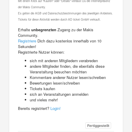
Mit einem Klick auf "Kaufen" oder "Details" verlässt Du die Internetpräsenz
der Makis Community.
Es gelten die AGB und Datenschutzbestimmungen des jeweiligen Anbieters.
Tickets für diese Aktivität werden durch AD ticket GmbH verkauft.
Erhalte
unbegrenzten
Zugang zu der Makis
Community.
Registriere
Dich dazu kostenlos innerhalb von 10
Sekunden!
Registrierte Nutzer können:
sich mit anderen Mitgliedern verabreden
andere Mitglieder finden, die ebenfalls diese
Veranstaltung besuchen möchten
Kommentare anderer Nutzer lesen/schreiben
Bewertungen lesen/schreiben
Tickets kaufen
sich an Veranstaltungen anmelden
und vieles mehr!
Bereits registriert?
Login!
Fertiggestellt