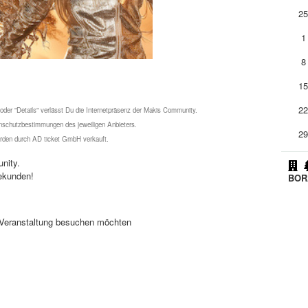
2
1
8
1
2
 oder "Details" verlässt Du die Internetpräsenz der Makis Community.
schutzbestimmungen des jeweiligen Anbieters.
2
werden durch AD ticket GmbH verkauft.
nity.
ekunden!
BOR
se Veranstaltung besuchen möchten