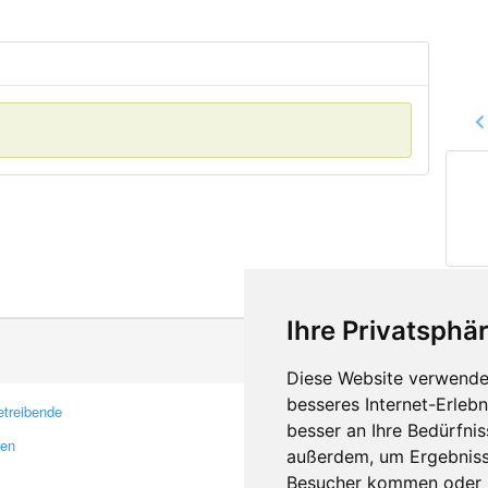
Ihre Privatsphär
Diese Website verwendet
besseres Internet-Erleb
treibende
Kontakt
besser an Ihre Bedürfni
ren
Feedback
außerdem, um Ergebniss
Fehler melden
Besucher kommen oder u