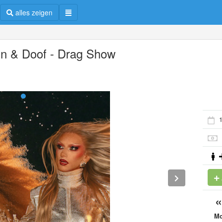
alles zeigen
n & Doof - Drag Show
1
M