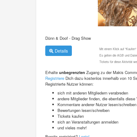
Dünn & Doof - Drag Show
Mit einem Klick auf "Kaufen"
Details
Es gelten die AGB und Daten
Tickets für diese Aktivität 
Erhalte
unbegrenzten
Zugang zu der Makis Commu
Registriere
Dich dazu kostenlos innerhalb von 10 S
Registrierte Nutzer können:
sich mit anderen Mitgliedern verabreden
andere Mitglieder finden, die ebenfalls die
Kommentare anderer Nutzer lesen/schreiben
Bewertungen lesen/schreiben
Tickets kaufen
sich an Veranstaltungen anmelden
und vieles mehr!
Bereits registriert?
Login!