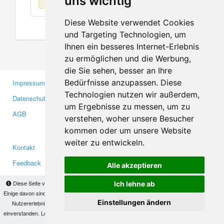
uns wichtig
Diese Website verwendet Cookies
und Targeting Technologien, um
Ihnen ein besseres Internet-Erlebnis
zu ermöglichen und die Werbung,
die Sie sehen, besser an Ihre
Bedürfnisse anzupassen. Diese
Impressum
Gewerbetreibende
Technologien nutzen wir außerdem,
Datenschutzerklärung
Investoren
um Ergebnisse zu messen, um zu
AGB
Presse
verstehen, woher unsere Besucher
Medien
kommen oder um unsere Website
weiter zu entwickeln.
Kontakt
Facebook
Feedback
Twitter
Alle akzeptieren
Fehler melden
YouTube
Diese Seite verwendet Cookies, um Informationen auf Ihrem Computer zu speichern.
Ich lehne ab
Google+
Einige davon sind notwendig, damit unsere Seite funktioniert, andere helfen uns dabei, das
Einstellungen ändern
Nutzererlebnis zu verbessern. Mit der Nutzung dieser Seite erklären Sie sich damit
einverstanden. Lesen Sie unsere
Datenschutzbestimmungen
, um mehr zur Deaktivierung
Makis
© Copyright 2026
von Cookies zu erfahren.
OK