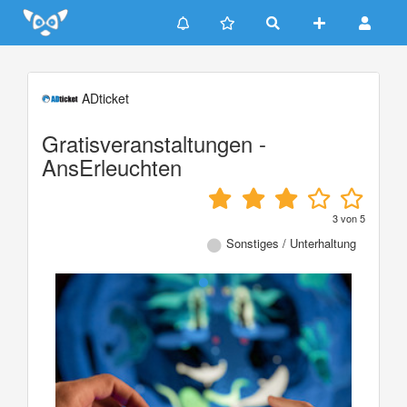
Update cookies preferences
ADticket
Gratisveranstaltungen -
AnsErleuchten
3
von
5
Sonstiges / Unterhaltung