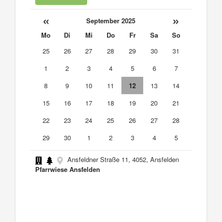
«
»
September 2025
Mo
Di
Mi
Do
Fr
Sa
So
25
26
27
28
29
30
31
1
2
3
4
5
6
7
8
9
10
11
12
13
14
15
16
17
18
19
20
21
22
23
24
25
26
27
28
29
30
1
2
3
4
5
Ansfeldner Straße 11, 4052, Ansfelden
Pfarrwiese Ansfelden