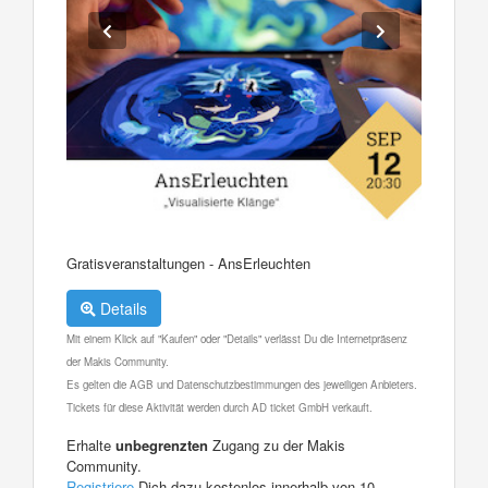
Gratisveranstaltungen - AnsErleuchten
Details
Mit einem Klick auf "Kaufen" oder "Details" verlässt Du die Internetpräsenz
der Makis Community.
Es gelten die AGB und Datenschutzbestimmungen des jeweiligen Anbieters.
Tickets für diese Aktivität werden durch AD ticket GmbH verkauft.
Erhalte
unbegrenzten
Zugang zu der Makis
Community.
Registriere
Dich dazu kostenlos innerhalb von 10