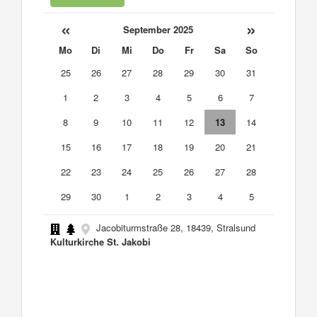
«
»
September 2025
Mo
Di
Mi
Do
Fr
Sa
So
25
26
27
28
29
30
31
1
2
3
4
5
6
7
8
9
10
11
12
13
14
15
16
17
18
19
20
21
22
23
24
25
26
27
28
29
30
1
2
3
4
5
Jacobiturmstraße 28, 18439, Stralsund
Kulturkirche St. Jakobi