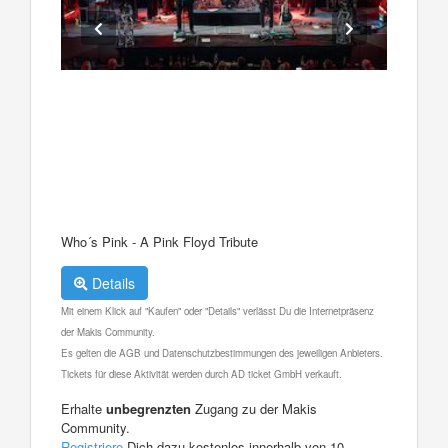
Who´s Pink - A Pink Floyd Tribute
Details
Mit einem Klick auf "Kaufen" oder "Details" verlässt Du die Internetpräsenz
der Makis Community.
Es gelten die AGB und Datenschutzbestimmungen des jeweiligen Anbieters.
Tickets für diese Aktivität werden durch AD ticket GmbH verkauft.
Erhalte
unbegrenzten
Zugang zu der Makis
Community.
Registriere
Dich dazu kostenlos innerhalb von 10