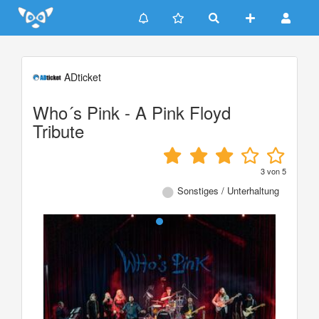
Update cookies preferences
ADticket
Who´s Pink - A Pink Floyd
Tribute
3
von
5
Sonstiges / Unterhaltung