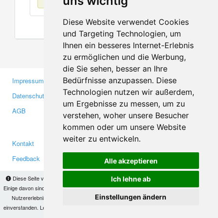
uns wichtig
Diese Website verwendet Cookies
und Targeting Technologien, um
Ihnen ein besseres Internet-Erlebnis
zu ermöglichen und die Werbung,
die Sie sehen, besser an Ihre
Bedürfnisse anzupassen. Diese
Impressum
Gewerbetreibende
Technologien nutzen wir außerdem,
Datenschutzerklärung
Investoren
um Ergebnisse zu messen, um zu
AGB
Presse
verstehen, woher unsere Besucher
Medien
kommen oder um unsere Website
weiter zu entwickeln.
Kontakt
Facebook
Feedback
Twitter
Alle akzeptieren
Fehler melden
YouTube
Diese Seite verwendet Cookies, um Informationen auf Ihrem Computer zu speichern.
Ich lehne ab
Google+
Einige davon sind notwendig, damit unsere Seite funktioniert, andere helfen uns dabei, das
Einstellungen ändern
Nutzererlebnis zu verbessern. Mit der Nutzung dieser Seite erklären Sie sich damit
einverstanden. Lesen Sie unsere
Datenschutzbestimmungen
, um mehr zur Deaktivierung
Makis
© Copyright 2026
von Cookies zu erfahren.
OK