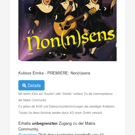
Kulisse Eimke - PREMIERE: Non(n)sens
Details
Mit einem Klick auf "Kaufen" oder "Details" verlässt Du die Internetpräsenz
der Makis Community.
Es gelten die AGB und Datenschutzbestimmungen des jeweiligen Anbieters.
Tickets für diese Aktivität werden durch AD ticket GmbH verkauft.
Erhalte
unbegrenzten
Zugang zu der Makis
Community.
Registriere
Dich dazu kostenlos innerhalb von 10