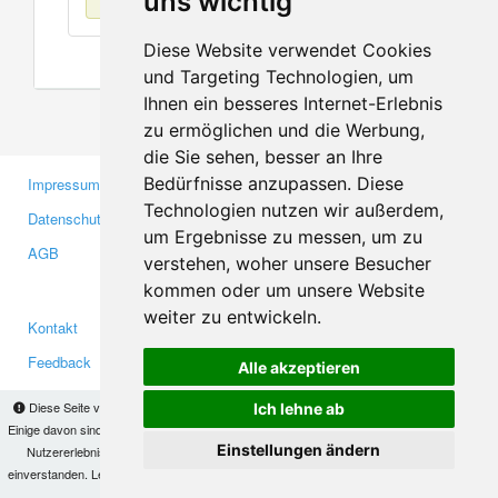
uns wichtig
Diese Website verwendet Cookies
und Targeting Technologien, um
Ihnen ein besseres Internet-Erlebnis
zu ermöglichen und die Werbung,
die Sie sehen, besser an Ihre
Bedürfnisse anzupassen. Diese
Impressum
Gewerbetreibende
Technologien nutzen wir außerdem,
Datenschutzerklärung
Investoren
um Ergebnisse zu messen, um zu
AGB
Presse
verstehen, woher unsere Besucher
Medien
kommen oder um unsere Website
weiter zu entwickeln.
Kontakt
Facebook
Feedback
Twitter
Alle akzeptieren
Fehler melden
YouTube
Diese Seite verwendet Cookies, um Informationen auf Ihrem Computer zu speichern.
Ich lehne ab
Google+
Einige davon sind notwendig, damit unsere Seite funktioniert, andere helfen uns dabei, das
Einstellungen ändern
Nutzererlebnis zu verbessern. Mit der Nutzung dieser Seite erklären Sie sich damit
einverstanden. Lesen Sie unsere
Datenschutzbestimmungen
, um mehr zur Deaktivierung
Makis
© Copyright 2026
von Cookies zu erfahren.
OK