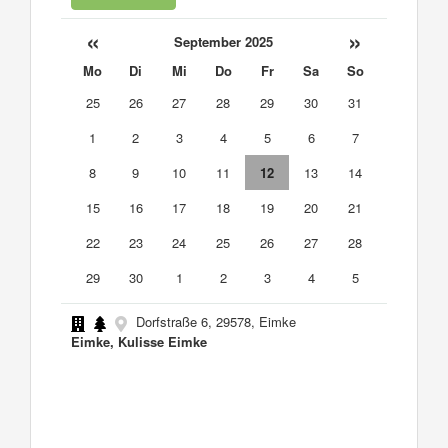
«
»
September 2025
Mo
Di
Mi
Do
Fr
Sa
So
25
26
27
28
29
30
31
1
2
3
4
5
6
7
8
9
10
11
12
13
14
15
16
17
18
19
20
21
22
23
24
25
26
27
28
29
30
1
2
3
4
5
Dorfstraße 6, 29578, Eimke
Eimke, Kulisse Eimke