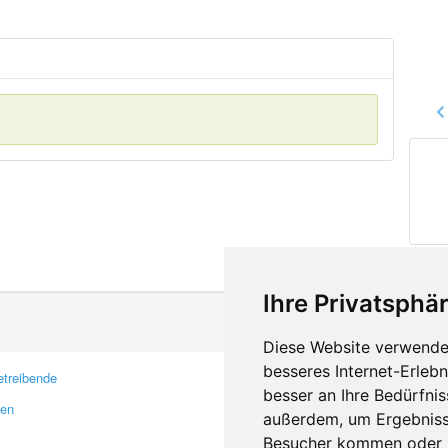
Ihre Privatsphär
Diese Website verwendet
besseres Internet-Erleb
treibende
Kontakt
besser an Ihre Bedürfni
ren
Feedback
außerdem, um Ergebniss
Fehler melden
Besucher kommen oder u