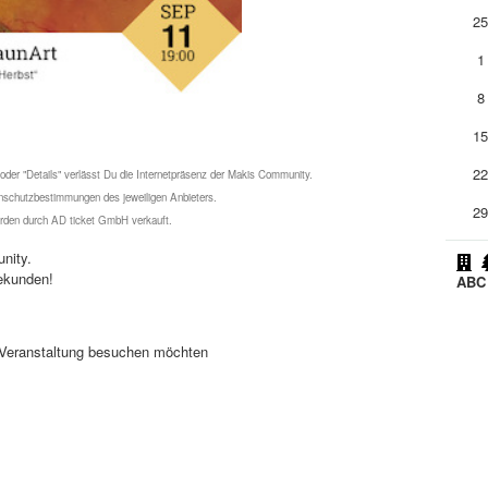
2
1
8
1
2
 oder "Details" verlässt Du die Internetpräsenz der Makis Community.
schutzbestimmungen des jeweiligen Anbieters.
2
werden durch AD ticket GmbH verkauft.
nity.
ekunden!
ABC 
se Veranstaltung besuchen möchten