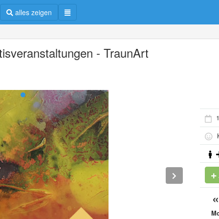
alles zeigen
tisveranstaltungen - TraunArt
1
K
M