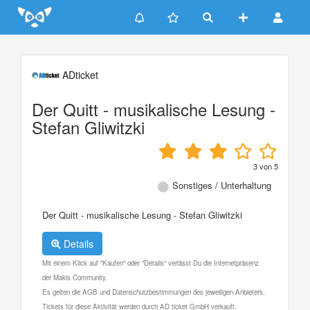
Update cookies preferences
ADticket
Der Quitt - musikalische Lesung -
Stefan Gliwitzki
3
von
5
Sonstiges / Unterhaltung
Der Quitt - musikalische Lesung - Stefan Gliwitzki
Details
Mit einem Klick auf "Kaufen" oder "Details" verlässt Du die Internetpräsenz
der Makis Community.
Es gelten die AGB und Datenschutzbestimmungen des jeweiligen Anbieters.
Tickets für diese Aktivität werden durch AD ticket GmbH verkauft.