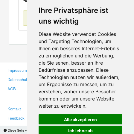
Ihre Privatsphäre ist
Keine Einträge
uns wichtig
Diese Website verwendet Cookies
und Targeting Technologien, um
Ihnen ein besseres Internet-Erlebnis
zu ermöglichen und die Werbung,
die Sie sehen, besser an Ihre
Bedürfnisse anzupassen. Diese
Impressum
Gewerbetreibende
Technologien nutzen wir außerdem,
Datenschutzerklärung
Investoren
um Ergebnisse zu messen, um zu
AGB
Presse
verstehen, woher unsere Besucher
Medien
kommen oder um unsere Website
weiter zu entwickeln.
Kontakt
Facebook
Feedback
Twitter
Alle akzeptieren
Fehler melden
YouTube
Diese Seite verwendet Cookies, um Informationen auf Ihrem Computer zu speichern.
Ich lehne ab