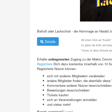
Barfuß oder Lackschuh - die Hommage an Harald J
Mit einem Klick auf "Kaufen"
Details
Es gelten die AGB und Daten
Tickets für diese Aktivität 
Erhalte
unbegrenzten
Zugang zu der Makis Commu
Registriere
Dich dazu kostenlos innerhalb von 10 S
Registrierte Nutzer können:
sich mit anderen Mitgliedern verabreden
andere Mitglieder finden, die ebenfalls die
Kommentare anderer Nutzer lesen/schreiben
Bewertungen lesen/schreiben
Tickets kaufen
sich an Veranstaltungen anmelden
und vieles mehr!
Bereits registriert?
Login!