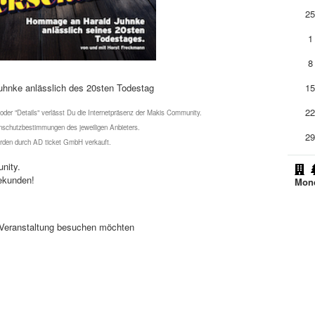
2
1
8
uhnke anlässlich des 20sten Todestag
1
2
 oder "Details" verlässt Du die Internetpräsenz der Makis Community.
schutzbestimmungen des jeweiligen Anbieters.
2
werden durch AD ticket GmbH verkauft.
nity.
ekunden!
Mond
se Veranstaltung besuchen möchten