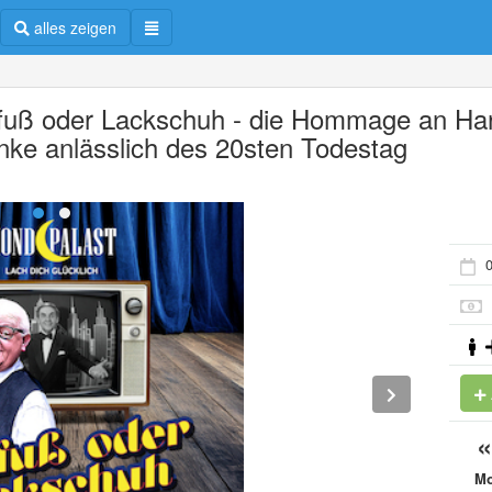
alles zeigen
fuß oder Lackschuh - die Hommage an Ha
nke anlässlich des 20sten Todestag
0
M