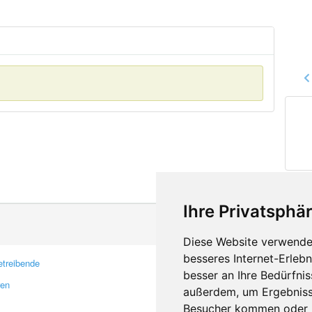
Ihre Privatsphär
Diese Website verwendet
besseres Internet-Erleb
treibende
Kontakt
besser an Ihre Bedürfni
ren
Feedback
außerdem, um Ergebniss
Fehler melden
Besucher kommen oder u