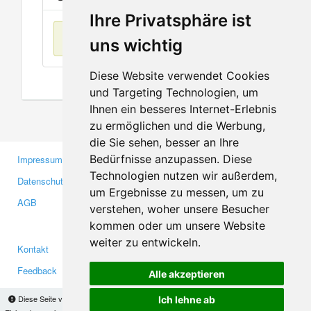
Ihre Privatsphäre ist
Keine Einträge
uns wichtig
Diese Website verwendet Cookies
und Targeting Technologien, um
Ihnen ein besseres Internet-Erlebnis
zu ermöglichen und die Werbung,
die Sie sehen, besser an Ihre
Bedürfnisse anzupassen. Diese
Impressum
Gewerbetreibende
Technologien nutzen wir außerdem,
Datenschutzerklärung
Investoren
um Ergebnisse zu messen, um zu
AGB
Presse
verstehen, woher unsere Besucher
Medien
kommen oder um unsere Website
weiter zu entwickeln.
Kontakt
Facebook
Feedback
Twitter
Alle akzeptieren
Fehler melden
YouTube
Diese Seite verwendet Cookies, um Informationen auf Ihrem Computer zu speichern.
Ich lehne ab