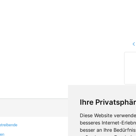
Ihre Privatsphär
Diese Website verwendet
besseres Internet-Erleb
treibende
Kontakt
besser an Ihre Bedürfni
ren
Feedback