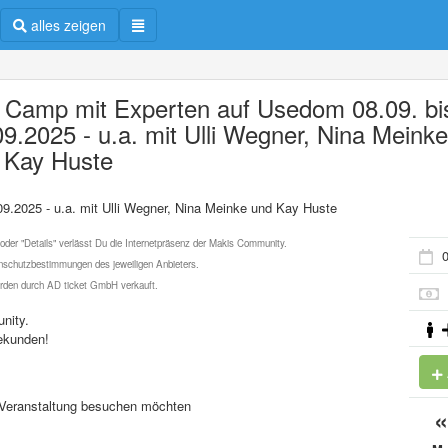
alles zeigen
 Camp mit Experten auf Usedom 08.09. bi
09.2025 - u.a. mit Ulli Wegner, Nina Meink
 Kay Huste
9.2025 - u.a. mit Ulli Wegner, Nina Meinke und Kay Huste
 oder "Details" verlässt Du die Internetpräsenz der Makis Community.
0
schutzbestimmungen des jeweiligen Anbieters.
werden durch AD ticket GmbH verkauft.
nity.
ekunden!
se Veranstaltung besuchen möchten