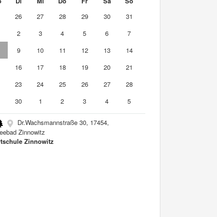
o
Di
Mi
Do
Fr
Sa
So
5
26
27
28
29
30
31
2
3
4
5
6
7
9
10
11
12
13
14
5
16
17
18
19
20
21
2
23
24
25
26
27
28
9
30
1
2
3
4
5
Dr.Wachsmannstraße 30, 17454,
eebad Zinnowitz
tschule Zinnowitz