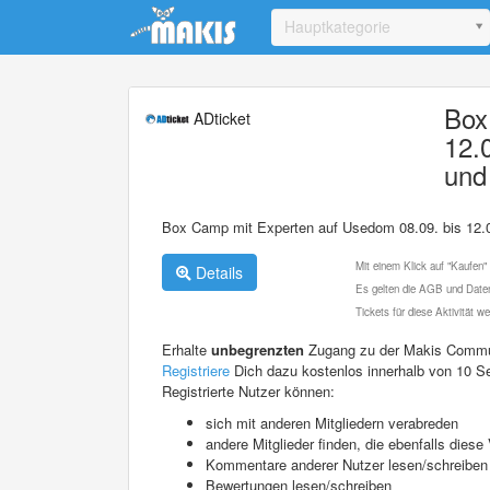
Update cookies preferences
Hauptkategorie
Box
ADticket
12.
und
Box Camp mit Experten auf Usedom 08.09. bis 12.0
Mit einem Klick auf "Kaufen"
Details
Es gelten die AGB und Daten
Tickets für diese Aktivität 
Erhalte
unbegrenzten
Zugang zu der Makis Commu
Registriere
Dich dazu kostenlos innerhalb von 10 S
Registrierte Nutzer können:
sich mit anderen Mitgliedern verabreden
andere Mitglieder finden, die ebenfalls die
Kommentare anderer Nutzer lesen/schreiben
Bewertungen lesen/schreiben