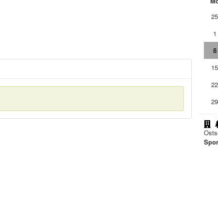
M
2
1
8
1
2
2
Osts
Spor