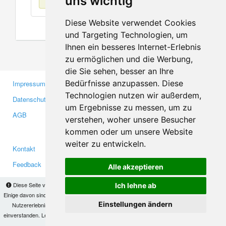
uns wichtig
Diese Website verwendet Cookies
und Targeting Technologien, um
Ihnen ein besseres Internet-Erlebnis
zu ermöglichen und die Werbung,
die Sie sehen, besser an Ihre
Bedürfnisse anzupassen. Diese
Impressum
Gewerbetreibende
Technologien nutzen wir außerdem,
Datenschutzerklärung
Investoren
um Ergebnisse zu messen, um zu
AGB
Presse
verstehen, woher unsere Besucher
Medien
kommen oder um unsere Website
weiter zu entwickeln.
Kontakt
Facebook
Feedback
Twitter
Alle akzeptieren
Fehler melden
YouTube
Diese Seite verwendet Cookies, um Informationen auf Ihrem Computer zu speichern.
Ich lehne ab
Google+
Einige davon sind notwendig, damit unsere Seite funktioniert, andere helfen uns dabei, das
Einstellungen ändern
Nutzererlebnis zu verbessern. Mit der Nutzung dieser Seite erklären Sie sich damit
einverstanden. Lesen Sie unsere
Datenschutzbestimmungen
, um mehr zur Deaktivierung
Makis
© Copyright 2026
von Cookies zu erfahren.
OK