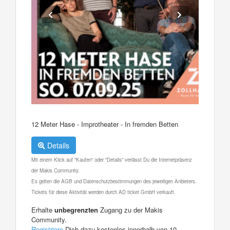
12 Meter Hase - Improtheater - In fremden Betten
Details
Mit einem Klick auf "Kaufen" oder "Details" verlässt Du die Internetpräsenz
der Makis Community.
Es gelten die AGB und Datenschutzbestimmungen des jeweiligen Anbieters.
Tickets für diese Aktivität werden durch AD ticket GmbH verkauft.
Erhalte
unbegrenzten
Zugang zu der Makis
Community.
Registriere
Dich dazu kostenlos innerhalb von 10