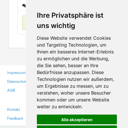
Nachrichten
Ihre Privatsphäre ist
Keine Einträge
uns wichtig
Diese Website verwendet Cookies
und Targeting Technologien, um
Ihnen ein besseres Internet-Erlebnis
zu ermöglichen und die Werbung,
die Sie sehen, besser an Ihre
Bedürfnisse anzupassen. Diese
Impressum
Gewerbetreibende
Technologien nutzen wir außerdem,
Datenschutzerklärung
Investoren
um Ergebnisse zu messen, um zu
AGB
Presse
verstehen, woher unsere Besucher
Medien
kommen oder um unsere Website
weiter zu entwickeln.
Kontakt
Facebook
Feedback
Twitter
Alle akzeptieren
Fehler melden
YouTube