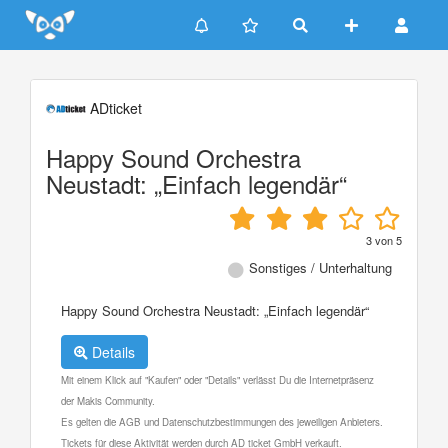
Update cookies preferences
ADticket
Happy Sound Orchestra
Neustadt: „Einfach legendär“
3
von
5
Sonstiges / Unterhaltung
Happy Sound Orchestra Neustadt: „Einfach legendär“
Details
Mit einem Klick auf "Kaufen" oder "Details" verlässt Du die Internetpräsenz
der Makis Community.
Es gelten die AGB und Datenschutzbestimmungen des jeweiligen Anbieters.
Tickets für diese Aktivität werden durch AD ticket GmbH verkauft.