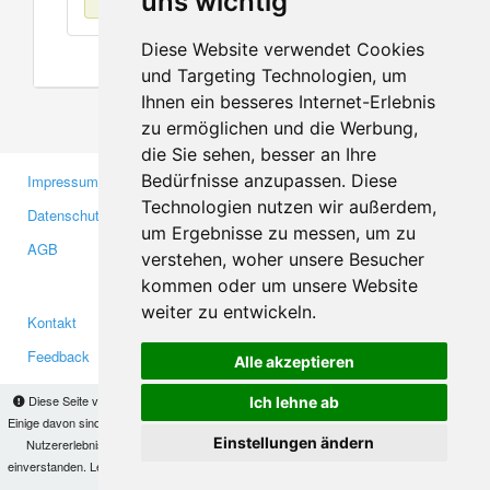
uns wichtig
Diese Website verwendet Cookies
und Targeting Technologien, um
Ihnen ein besseres Internet-Erlebnis
zu ermöglichen und die Werbung,
die Sie sehen, besser an Ihre
Bedürfnisse anzupassen. Diese
Impressum
Gewerbetreibende
Technologien nutzen wir außerdem,
Datenschutzerklärung
Investoren
um Ergebnisse zu messen, um zu
AGB
Presse
verstehen, woher unsere Besucher
Medien
kommen oder um unsere Website
weiter zu entwickeln.
Kontakt
Facebook
Feedback
Twitter
Alle akzeptieren
Fehler melden
YouTube
Diese Seite verwendet Cookies, um Informationen auf Ihrem Computer zu speichern.
Ich lehne ab
Google+
Einige davon sind notwendig, damit unsere Seite funktioniert, andere helfen uns dabei, das
Einstellungen ändern
Nutzererlebnis zu verbessern. Mit der Nutzung dieser Seite erklären Sie sich damit
einverstanden. Lesen Sie unsere
Datenschutzbestimmungen
, um mehr zur Deaktivierung
Makis
© Copyright 2026
von Cookies zu erfahren.
OK