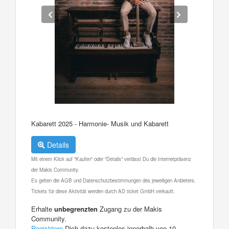
Kabarett 2025 - Harmonie- Musik und Kabarett
Details
Mit einem Klick auf "Kaufen" oder "Details" verlässt Du die Internetpräsenz
der Makis Community.
Es gelten die AGB und Datenschutzbestimmungen des jeweiligen Anbieters.
Tickets für diese Aktivität werden durch AD ticket GmbH verkauft.
Erhalte
unbegrenzten
Zugang zu der Makis
Community.
Registriere
Dich dazu kostenlos innerhalb von 10