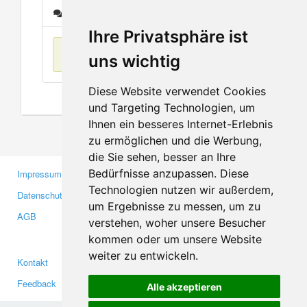
Nachrichten
Ihre Privatsphäre ist
Keine Einträge
uns wichtig
Diese Website verwendet Cookies
und Targeting Technologien, um
Ihnen ein besseres Internet-Erlebnis
zu ermöglichen und die Werbung,
die Sie sehen, besser an Ihre
Bedürfnisse anzupassen. Diese
Impressum
Gewerbetreibende
Technologien nutzen wir außerdem,
Datenschutzerklärung
Investoren
um Ergebnisse zu messen, um zu
AGB
Presse
verstehen, woher unsere Besucher
Medien
kommen oder um unsere Website
weiter zu entwickeln.
Kontakt
Facebook
Feedback
Twitter
Alle akzeptieren
Fehler melden
YouTube