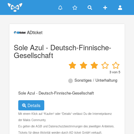
Update cookies preferences
ADticket
Sole Azul - Deutsch-Finnische-
Gesellschaft
3
von
5
Sonstiges / Unterhaltung
Sole Azul - Deutsch-Finnische-Gesellschaft
Details
Mit einem Klick auf "Kaufen" oder "Details" verlässt Du die Internetpräsenz
der Makis Community.
Es gelten die AGB und Datenschutzbestimmungen des jeweiligen Anbieters.
Tickets für diese Aktivität werden durch AD ticket GmbH verkauft.