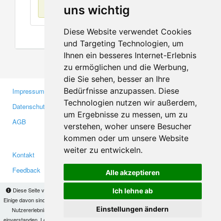
Keine Einträge
uns wichtig
Diese Website verwendet Cookies
und Targeting Technologien, um
Ihnen ein besseres Internet-Erlebnis
zu ermöglichen und die Werbung,
die Sie sehen, besser an Ihre
Bedürfnisse anzupassen. Diese
Impressum
Gewerbetreibende
Technologien nutzen wir außerdem,
Datenschutzerklärung
Investoren
um Ergebnisse zu messen, um zu
AGB
Presse
verstehen, woher unsere Besucher
Medien
kommen oder um unsere Website
weiter zu entwickeln.
Kontakt
Facebook
Feedback
Twitter
Alle akzeptieren
Fehler melden
YouTube
Diese Seite verwendet Cookies, um Informationen auf Ihrem Computer zu speichern.
Ich lehne ab
Google+
Einige davon sind notwendig, damit unsere Seite funktioniert, andere helfen uns dabei, das
Einstellungen ändern
Nutzererlebnis zu verbessern. Mit der Nutzung dieser Seite erklären Sie sich damit
einverstanden. Lesen Sie unsere
Datenschutzbestimmungen
, um mehr zur Deaktivierung