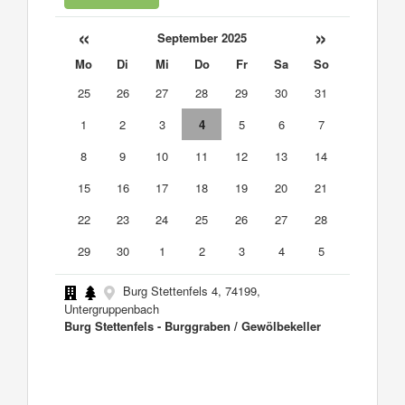
«
»
September 2025
Mo
Di
Mi
Do
Fr
Sa
So
25
26
27
28
29
30
31
1
2
3
4
5
6
7
8
9
10
11
12
13
14
15
16
17
18
19
20
21
22
23
24
25
26
27
28
29
30
1
2
3
4
5
Burg Stettenfels 4, 74199,
Untergruppenbach
Burg Stettenfels - Burggraben / Gewölbekeller