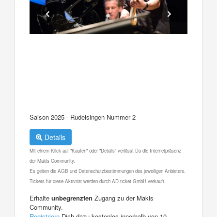
Saison 2025 - Rudelsingen Nummer 2
Details
Mit einem Klick auf "Kaufen" oder "Details" verlässt Du die Internetpräsenz
der Makis Community.
Es gelten die AGB und Datenschutzbestimmungen des jeweiligen Anbieters.
Tickets für diese Aktivität werden durch AD ticket GmbH verkauft.
Erhalte
unbegrenzten
Zugang zu der Makis
Community.
Registriere
Dich dazu kostenlos innerhalb von 10