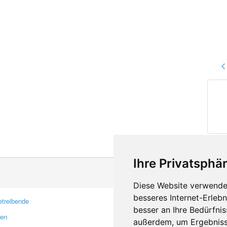
Ihre Privatsphär
Diese Website verwendet
besseres Internet-Erleb
treibende
Kontakt
besser an Ihre Bedürfni
ren
Feedback
außerdem, um Ergebniss