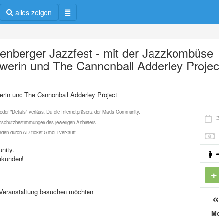
alles zeigen
tenberger Jazzfest - mit der Jazzkombüse
werin und The Cannonball Adderley Projec
erin und The Cannonball Adderley Project
 oder "Details" verlässt Du die Internetpräsenz der Makis Community.
3
schutzbestimmungen des jeweiligen Anbieters.
werden durch AD ticket GmbH verkauft.
nity.
ekunden!
se Veranstaltung besuchen möchten
M