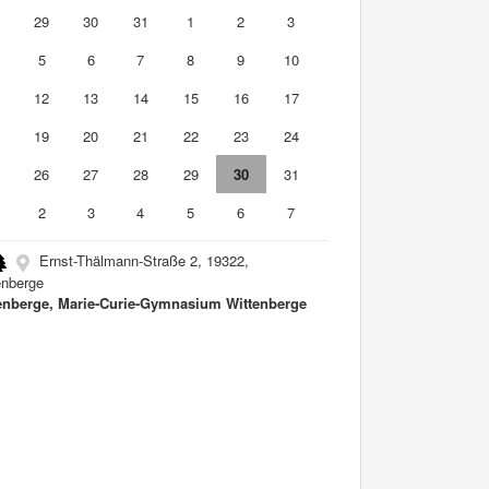
8
29
30
31
1
2
3
5
6
7
8
9
10
1
12
13
14
15
16
17
8
19
20
21
22
23
24
5
26
27
28
29
30
31
2
3
4
5
6
7
Ernst-Thälmann-Straße 2, 19322,
enberge
enberge, Marie-Curie-Gymnasium Wittenberge