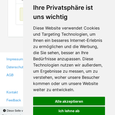
Ihre Privatsphäre ist
Keine Einträge
uns wichtig
Diese Website verwendet Cookies
und Targeting Technologien, um
Ihnen ein besseres Internet-Erlebnis
zu ermöglichen und die Werbung,
die Sie sehen, besser an Ihre
Bedürfnisse anzupassen. Diese
Impressum
Gewerbetreibende
Technologien nutzen wir außerdem,
Datenschutzerklärung
Investoren
um Ergebnisse zu messen, um zu
AGB
Presse
verstehen, woher unsere Besucher
Medien
kommen oder um unsere Website
weiter zu entwickeln.
Kontakt
Facebook
Feedback
Twitter
Alle akzeptieren
Fehler melden
YouTube
Diese Seite verwendet Cookies, um Informationen auf Ihrem Computer zu speichern.
Ich lehne ab