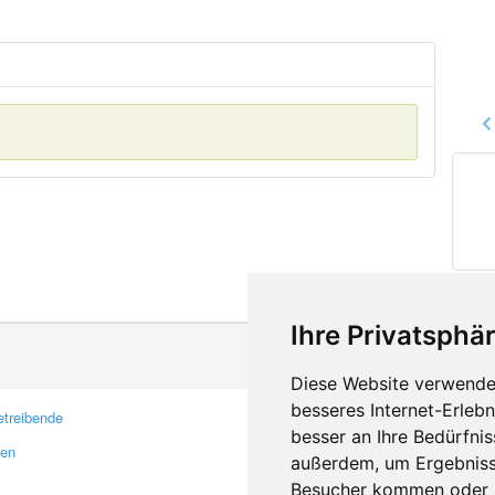
Ihre Privatsphär
Diese Website verwendet
besseres Internet-Erleb
treibende
Kontakt
besser an Ihre Bedürfni
ren
Feedback
außerdem, um Ergebniss
Fehler melden
Besucher kommen oder u