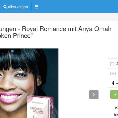
alles zeigen
ungen - Royal Romance mit Anya Omah
oken Prince"
2
M