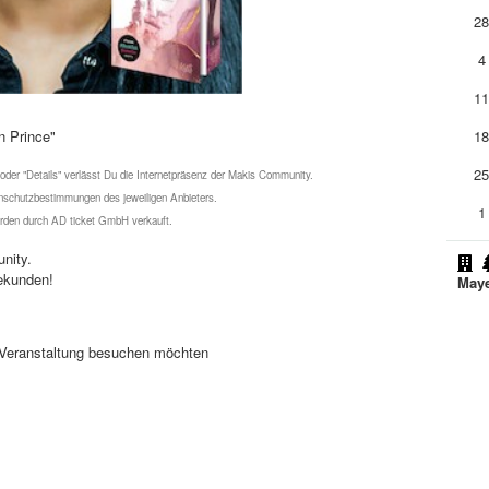
2
4
1
 Prince"
1
2
 oder "Details" verlässt Du die Internetpräsenz der Makis Community.
schutzbestimmungen des jeweiligen Anbieters.
1
werden durch AD ticket GmbH verkauft.
nity.
ekunden!
Maye
se Veranstaltung besuchen möchten