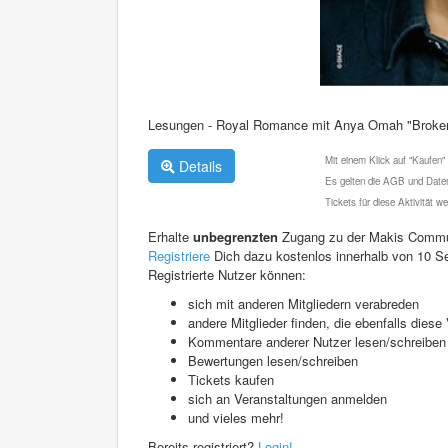
Lesungen - Royal Romance mit Anya Omah "Broken
Mit einem Klick auf "Kaufen"
Details
Es gelten die AGB und Daten
Tickets für diese Aktivität 
Erhalte
unbegrenzten
Zugang zu der Makis Commu
Registriere
Dich dazu kostenlos innerhalb von 10 S
Registrierte Nutzer können:
sich mit anderen Mitgliedern verabreden
andere Mitglieder finden, die ebenfalls die
Kommentare anderer Nutzer lesen/schreiben
Bewertungen lesen/schreiben
Tickets kaufen
sich an Veranstaltungen anmelden
und vieles mehr!
Bereits registriert?
Login!