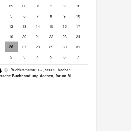
8
29
30
31
1
2
3
5
6
7
8
9
10
1
12
13
14
15
16
17
8
19
20
21
22
23
24
5
26
27
28
29
30
31
2
3
4
5
6
7
Buchkremerstr. 1-7, 52062, Aachen
rsche Buchhandlung Aachen, forum M